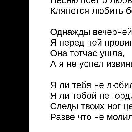
Песню поет о любв
Клянется любить б
Однажды вечерней
Я перед ней прови
Она тотчас ушла,
А я не успел извин
Я ли тебя не люби
Я ли тобой не гор
Следы твоих ног ц
Разве что не молил