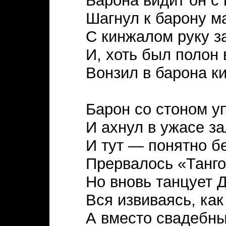
Барона видит он с 
Шагнул к барону м
С кинжалом руку з
И, хоть был полон 
Вонзил в барона к
Барон со стоном у
И ахнул в ужасе за
И тут — понятно б
Прервалось «Танго
Но вновь танцует 
Вся извиваясь, как
А вместо свадебны