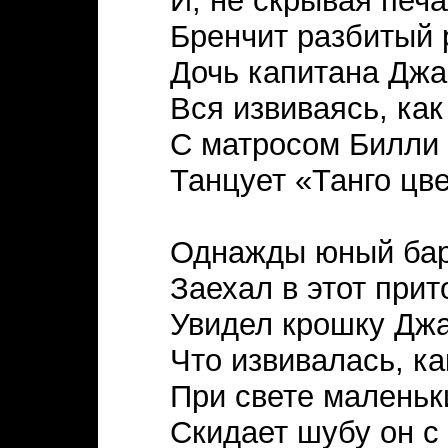
И, не скрывая печа
Бренчит разбитый 
Дочь капитана Джа
Вся извиваясь, как
С матросом Билли 
Танцует «Танго цве
Однажды юный ба
Заехал в этот прит
Увидел крошку Джа
Что извивалась, ка
При свете маленьк
Скидает шубу он с