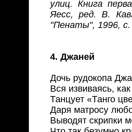
улиц. Книга перв
Яесс, ред. В. Ка
"Пенаты", 1996, с.
4. Джаней
Дочь рудокопа Джа
Вся извиваясь, как
Танцует «Танго цве
Даря матросу любо
Выводят скрипки м
Что так безумно кр