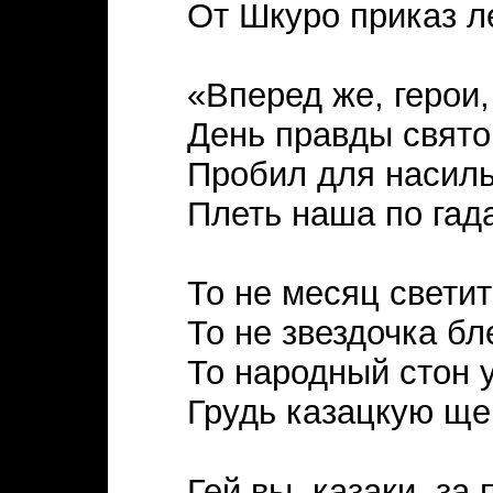
От Шкуро приказ л
«Вперед же, герои,
День правды свято
Пробил для насиль
Плеть наша по гада
То не месяц светит
То не звездочка бл
То народный стон 
Грудь казацкую ще
Гей вы, казаки, за