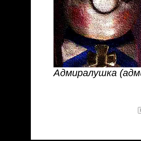
Адмиралушка (адмир