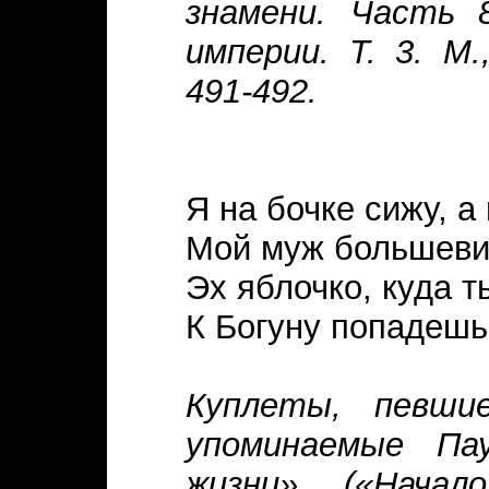
знамени. Часть 8
империи. Т. 3. М.
491-492.
Я на бочке сижу, а
Мой муж большевик
Эх яблочко, куда т
К Богуну попадешь
Куплеты, певши
упоминаемые Па
жизни» («Начал