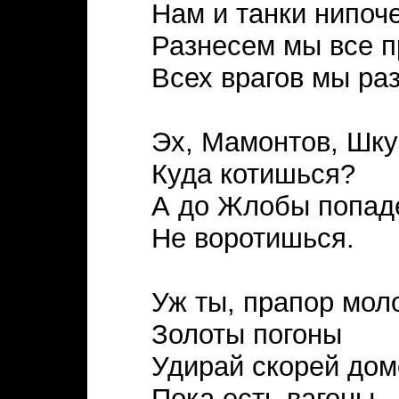
Нам и танки нипоч
Разнесем мы все п
Всех врагов мы ра
Эх, Мамонтов, Шку
Куда котишься?
А до Жлобы попад
Не воротишься.
Уж ты, прапор мол
Золоты погоны
Удирай скорей дом
Пока есть вагоны.