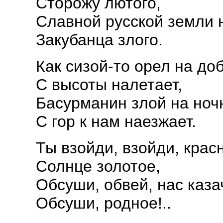
Сторожу лютого,
Славной русской земли 
Закубанца злого.
Как сизой-то орел на д
С высоты налетает,
Басурманин злой на ноч
С гор к нам наезжает.
Ты взойди, взойди, крас
Солнце золотое,
Обсуши, обвей, нас каза
Обсуши, родное!..