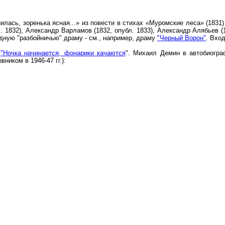
лась, зоренька ясная...» из повести в стихах «Муромские леса» (1831
 1832), Александр Варламов (1832, опубл. 1833), Александр Алябьев (
дную "разбойничью" драму - см., например, драму
"Черный Ворон"
. Вхо
.
"Ночка начинается, фонарики качаются
". Михаил Демин в автобиогра
ником в 1946-47 гг.):