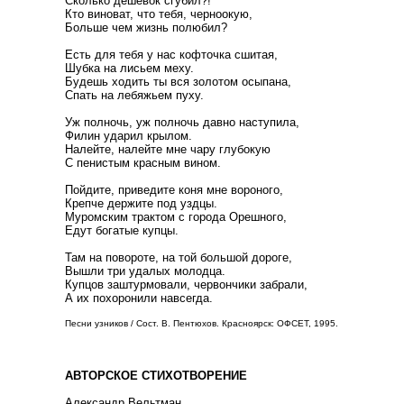
Сколько дешевок сгубил?!
Кто виноват, что тебя, черноокую,
Больше чем жизнь полюбил?
Есть для тебя у нас кофточка сшитая,
Шубка на лисьем меху.
Будешь ходить ты вся золотом осыпана,
Спать на лебяжьем пуху.
Уж полночь, уж полночь давно наступила,
Филин ударил крылом.
Налейте, налейте мне чару глубокую
С пенистым красным вином.
Пойдите, приведите коня мне вороного,
Крепче держите под уздцы.
Муромским трактом с города Орешного,
Едут богатые купцы.
Там на повороте, на той большой дороге,
Вышли три удалых молодца.
Купцов заштурмовали, червончики забрали,
А их похоронили навсегда.
Песни узников / Сост. В. Пентюхов. Красноярск: ОФСЕТ, 1995.
АВТОРСКОЕ СТИХОТВОРЕНИЕ
Александр Вельтман