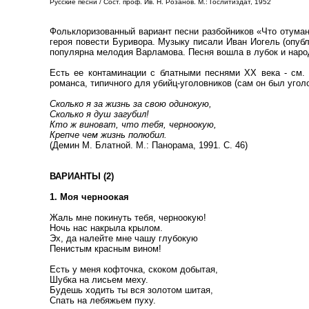
Русские песни / Сост. проф. Ив. Н. Розанов. М.: Гослитиздат, 1952
Фольклоризованный вариант песни разбойников «Что отумани
героя повести Буривора. Музыку писали Иван Иогель (опубл.
популярна мелодия Варламова. Песня вошла в лубок и наро
Есть ее контаминации с блатными песнями XX века - см
романса, типичного для убийц-уголовников (сам он был уголов
Сколько я за жизнь за свою одинокую,
Сколько я душ загубил!
Кто ж виноват, что тебя, черноокую,
Крепче чем жизнь полюбил.
(Демин М. Блатной. М.: Панорама, 1991. С. 46)
ВАРИАНТЫ (2)
1. Моя черноокая
Жаль мне покинуть тебя, черноокую!
Ночь нас накрыла крылом.
Эх, да налейте мне чашу глубокую
Пенистым красным вином!
Есть у меня кофточка, скоком добытая,
Шубка на лисьем меху.
Будешь ходить ты вся золотом шитая,
Спать на лебяжьем пуху.