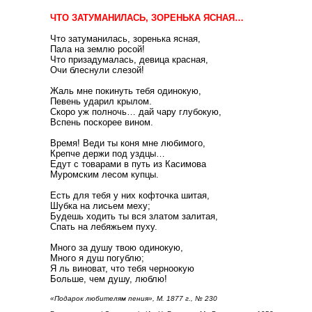
ЧТО ЗАТУМАНИЛАСЬ, ЗОРЕНЬКА ЯСНАЯ…
Что затуманилась, зоренька ясная,
Пала на землю росой!
Что призадумалась, девица красная,
Очи блеснули слезой!
Жаль мне покинуть тебя одинокую,
Певень ударил крылом.
Скоро уж полночь… дай чару глубокую,
Вспень поскорее вином.
Время! Веди ты коня мне любимого,
Крепче держи под уздцы…
Едут с товарами в путь из Касимова
Муромским лесом купцы.
Есть для тебя у них кофточка шитая,
Шубка на лисьем меху;
Будешь ходить ты вся златом залитая,
Спать на лебяжьем пуху.
Много за душу твою одинокую,
Много я душ погублю;
Я ль виноват, что тебя черноокую
Больше, чем душу, люблю!
«Подарок любителям пения», М. 1877 г., № 230