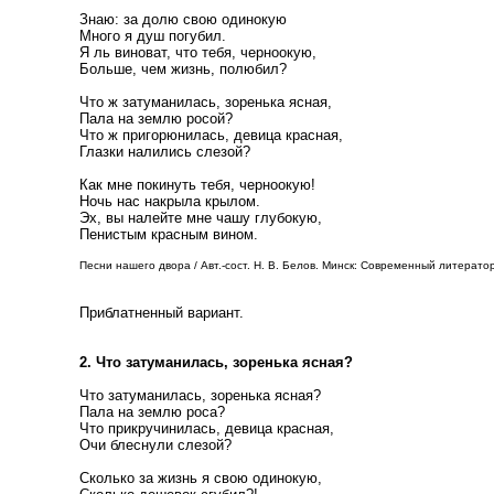
Знаю: за долю свою одинокую
Много я душ погубил.
Я ль виноват, что тебя, черноокую,
Больше, чем жизнь, полюбил?
Что ж затуманилась, зоренька ясная,
Пала на землю росой?
Что ж пригорюнилась, девица красная,
Глазки налились слезой?
Как мне покинуть тебя, черноокую!
Ночь нас накрыла крылом.
Эх, вы налейте мне чашу глубокую,
Пенистым красным вином.
Песни нашего двора / Авт.-сост. Н. В. Белов. Минск: Современный литератор
Приблатненный вариант.
2. Что затуманилась, зоренька ясная?
Что затуманилась, зоренька ясная?
Пала на землю роса?
Что прикручинилась, девица красная,
Очи блеснули слезой?
Сколько за жизнь я свою одинокую,