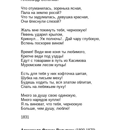
Что отуманилась, зоренька ясная,
Пала на землю росой?
Что ты задумалась, девушка красная,
Очи блеснули слезой?
Жаль мне покинуть тебя, черноокую!
Певень ударил крылом,
Крикнул... Уж полночь!.. Дай чару глубокую,
Вспень поскорее вином!
Время! Веди мне коня ты любимого,
Крепче веди под уздцы!
Едут с товарами в путь из Касимова
Муромским лесом купцы!
Есть для тебя у них кофточка шитая,
Шубка на лисьем меху!
Будешь ходить ты, вся златом облитая,
Спать на лебяжьем пуху!
Много за душу свою одинокую,
Много нарядов куплю!
Я ль виноват, что тебя, черноокую
Больше, чем душу, люблю!
1831