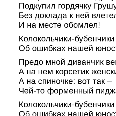
Подкупил гордячку Грушу
Без доклада к ней влете
И на месте обомлел!
Колокольчики-бубенчики 
Об ошибках нашей юност
Предо мной диванчик ве
А на нем корсетик женск
А на спиночке: вот так –
Чей-то форменный пидж
Колокольчики-бубенчики 
Об ошибках нашей юност