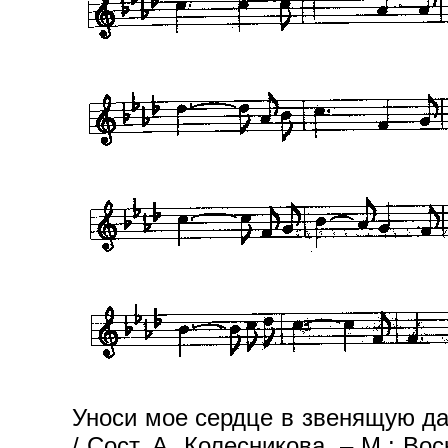
Уноси мое сердце в звенящую да
/ Сост. А. Колесникова. – М.: Во