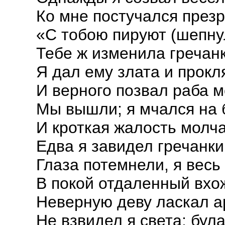
Ко мне постучался през
«С тобою пируют (шепнул
Тебе ж изменила гречанк
Я дал ему злата и прокл
И верного позвал раба м
Мы вышли; я мчался на 
И кроткая жалость молча
Едва я завидел гречанки
Глаза потемнели, я вес
В покой отдаленный вхо
Неверную деву ласкал а
Не взвидел я света; бул