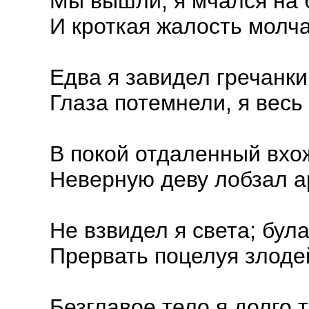
Мы вышли; я мчался на 
И кроткая жалость молча
Едва я завидел гречанки
Глаза потемнели, я вес
В покой отдаленный вхо
Неверную деву лобзал а
Не взвидел я света; бул
Прервать поцелуя злодей
Безглавое тело я долго 