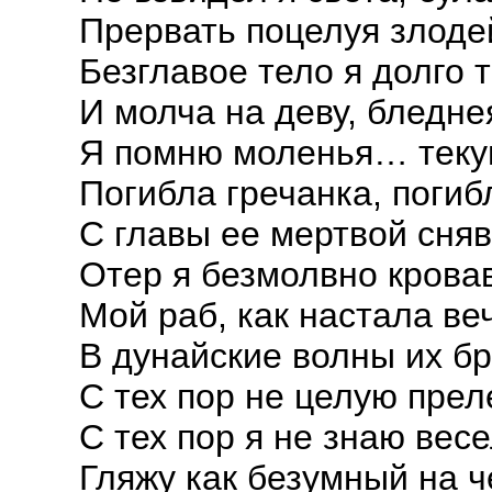
Прервать поцелуя злодей
Безглавое тело я долго 
И молча на деву, бледне
Я помню моленья… тек
Погибла гречанка, погиб
С главы ее мертвой сня
Отер я безмолвно крова
Мой раб, как настала ве
В дунайские волны их бр
С тех пор не целую прел
С тех пор я не знаю вес
Гляжу как безумный на 