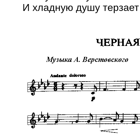
И хладную душу терзает