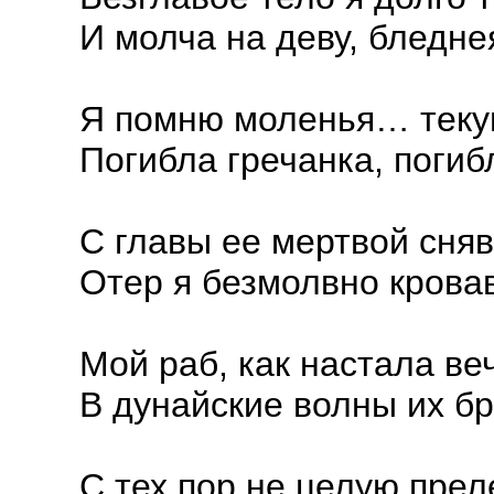
И молча на деву, бледне
Я помню моленья… тек
Погибла гречанка, погиб
С главы ее мертвой сня
Отер я безмолвно крова
Мой раб, как настала ве
В дунайские волны их бр
С тех пор не целую прел