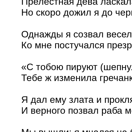
Прелестная дева ласкал
Но скоро дожил я до чер
Однажды я созвал весел
Ко мне постучался през
«С тобою пируют (шепнул
Тебе ж изменила гречанк
Я дал ему злата и прокля
И верного позвал раба м