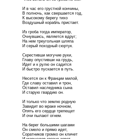
И в час его грустной кончины,
В полночь, как свершается год,
К высокому берегу тихо
Воздушный корабль пристает.
Из гроба тогда император,
Очнувшись, является вдруг;
На нем треугольная шляпа
И серый походный сюртук.
Скрестивши могучие руки,
Главу опустивши на грудь,
Идет и к рулю он садится
И быстро пускается в путь.
Несется он к Франции милой,
Где славу оставил и трон,
Оставил наследника сына
И старую гвардию он.
И только что землю родную
Завидит во мраке ночном,
Опять его сердце трепещет
И очи пылают огнем.
На берег большими шагами
Он смело и прямо идет,
Соратников громко он кличет
И маршалов грозно зовет.