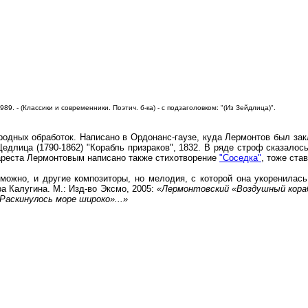
 1989. - (Классики и современники. Поэтич. б-ка) - с подзаголовком: "(Из Зейдлица)".
одных обработок. Написано в Ордонанс-гаузе, куда Лермонтов был зак
едлица (1790-1862) "Корабль призраков", 1832. В ряде строф сказалос
 ареста Лермонтовым написано также стихотворение
"Соседка"
, тоже ста
ожно, и другие композиторы, но мелодия, с которой она укоренилась
ра Калугина. М.: Изд-во Эксмо, 2005:
«Лермонтовский «Воздушный кораб
Раскинулось море широко»...»