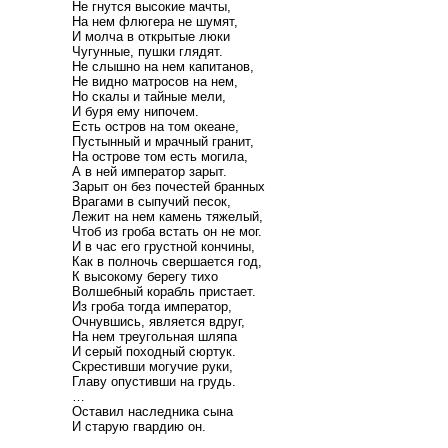
Не гнутся высокие мачты,
На нем флюгера не шумят,
И молча в открытые люки
Чугунные, пушки глядят.
Не слышно на нем капитанов,
Не видно матросов на нем,
Но скалы и тайные мели,
И буря ему нипочем.
Есть остров на том океане,
Пустынный и мрачный гранит,
На острове том есть могила,
А в ней император зарыт.
Зарыт он без почестей бранных
Врагами в сыпучий песок,
Лежит на нем камень тяжелый,
Чтоб из гроба встать он не мог.
И в час его грустной кончины,
Как в полночь свершается год,
К высокому берегу тихо
Волшебный корабль пристает.
Из гроба тогда император,
Очнувшись, является вдруг,
На нем треугольная шляпа
И серый походный сюртук.
Скрестивши могучие руки,
Главу опустивши на грудь.
…
Оставил наследника сына
И старую гвардию он.