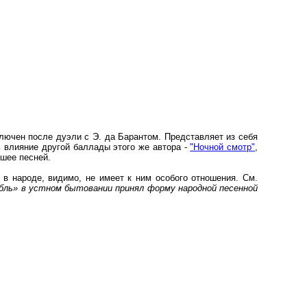
лючен после дуэли с Э. да Барантом. Представляет из себя
ь влияние другой баллады этого же автора -
"Ночной смотр"
,
вшее песней.
 в народе, видимо, не имеет к ним особого отношения. См.
ль» в устном бытовании принял форму народной песенной