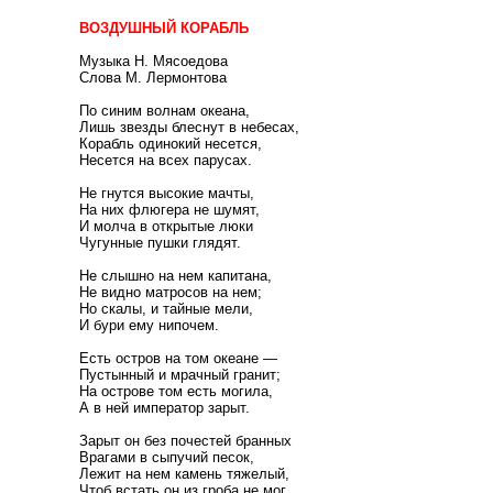
ВОЗДУШНЫЙ КОРАБЛЬ
Музыка Н. Мясоедова
Слова М. Лермонтова
По синим волнам океана,
Лишь звезды блеснут в небесах,
Корабль одинокий несется,
Несется на всех парусах.
Не гнутся высокие мачты,
На них флюгера не шумят,
И молча в открытые люки
Чугунные пушки глядят.
Не слышно на нем капитана,
Не видно матросов на нем;
Но скалы, и тайные мели,
И бури ему нипочем.
Есть остров на том океане —
Пустынный и мрачный гранит;
На острове том есть могила,
А в ней император зарыт.
Зарыт он без почестей бранных
Врагами в сыпучий песок,
Лежит на нем камень тяжелый,
Чтоб встать он из гроба не мог.