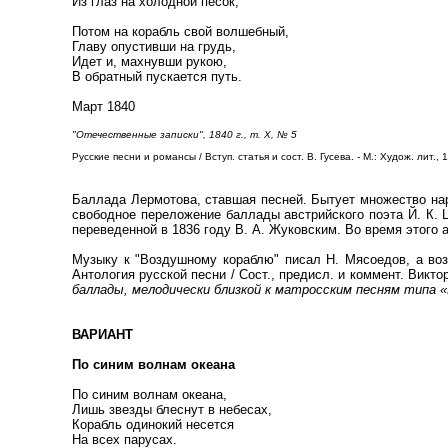
Из глаз на холодной песок,
Потом на корабль свой волшебный,
Главу опустивши на грудь,
Идет и, махнувши рукою,
В обратный пускается путь.
Март 1840
"Отечественные записки", 1840 г., т. X, № 5
Русские песни и романсы / Вступ. статья и сост. В. Гусева. - М.: Худож. лит.,
Баллада Лермотова, ставшая песней. Бытует множество нар
свободное переложение баллады австрийского поэта Й. К. Ц
переведенной в 1836 году В. А. Жуковским. Во время этого
Музыку к "Воздушному кораблю" писал Н. Мясоедов, а возм
Антология русской песни / Сост., предисл. и коммент. Викто
баллады, мелодически близкой к матросским песням типа «
ВАРИАНТ
По синим волнам океана
По синим волнам океана,
Лишь звезды блеснут в небесах,
Корабль одинокий несется
На всех парусах.