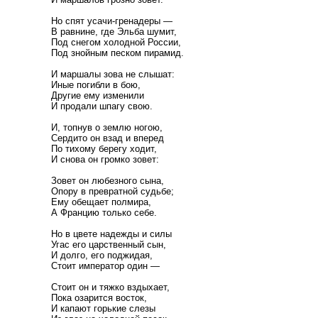
Но спят усачи-гренадеры —
В равнине, где Эльба шумит,
Под снегом холодной России,
Под знойным песком пирамид.
И маршалы зова не слышат:
Иные погибли в бою,
Другие ему изменили
И продали шпагу свою.
И, топнув о землю ногою,
Сердито он взад и вперед
По тихому берегу ходит,
И снова он громко зовет:
Зовет он любезного сына,
Опору в превратной судьбе;
Ему обещает полмира,
А Францию только себе.
Но в цвете надежды и силы
Угас его царственный сын,
И долго, его поджидая,
Стоит император один —
Стоит он и тяжко вздыхает,
Пока озарится восток,
И капают горькие слезы