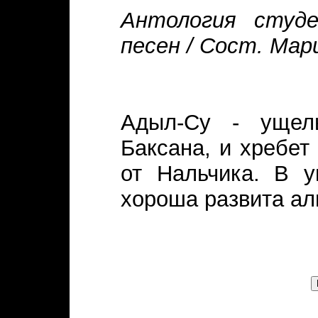
Антология студе
песен / Сост. Мари
Адыл-Су - ущель
Баксана, и хребет
от Нальчика. В у
хороша развита ал