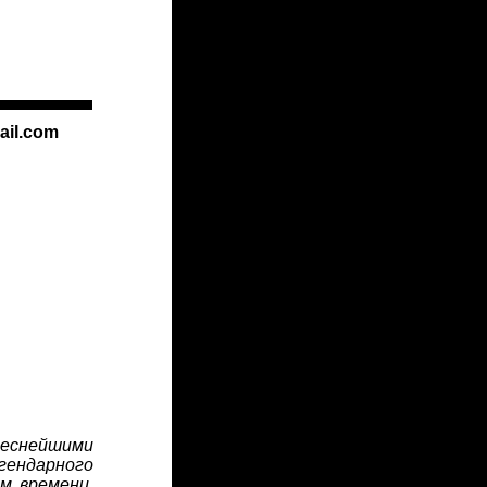
ail.com
реснейшими
гендарного
м времени,