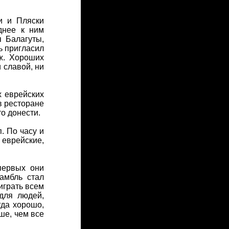
и и Пляски
днее к ним
 Балагуты,
ь пригласил
ж. Хороших
 славой, ни
х еврейских
в ресторане
то донести.
. По часу и
 еврейские,
первых они
амбль стал
играть всем
 для людей,
гда хорошо,
ше, чем все