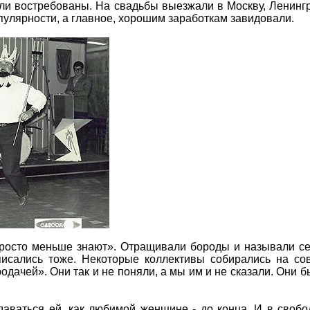
ли востребованы. На свадьбы выезжали в Москву, Ленингр
пулярности, а главное, хорошим заработкам завидовали.
просто меньше знают». Отращивали бороды и называли с
писались тоже. Некоторые коллективы собирались на с
дачей». Они так и не поняли, а мы им и не сказали. Они б
даваться ей, как любимой женщине - до конца. И в своб