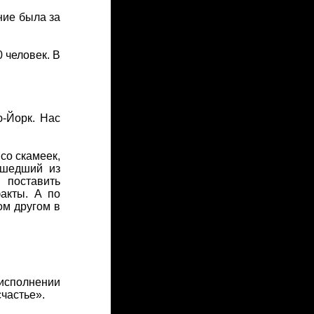
ние была за
 человек. В
-Йорк. Нас
со скамеек,
ышедший из
 поставить
акты. А по
ом другом в
исполнении
счастье».