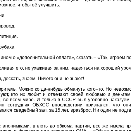
зможное, чтобы её улучшить.
ни.
провод.
петиция.
рубаха.
ином о «дополнительной оплате», сказать – «Так, играем п
оливая его, не ухаживая за ним, надеяться на хороший уро
 дескать, знаем. Ничего они не знают!
 зритель. Можно когда-нибудь обмануть кого–то. Но невозм
уют, кто их любит и отвечают своей любовью и деньга
, во всём мире. И только в СССР был уголовно наказуем 
дин сотрудник ОБХСС впоследствии признался, что он
вался свадебный зал, за 15 лет, вразброс. Ни один не подт
с анонимками, вплоть до обкома партии, все же имела п