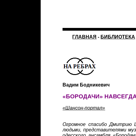
ГЛАВНАЯ
-
БИБЛИОТЕКА
Вадим Бодникевич
«БОРОДАЧИ» НАВСЕГДА
«Шансон-портал»
Огромное спасибо Дмитрию 
людьми, представителями муз
одесского ансамбля «Бородач