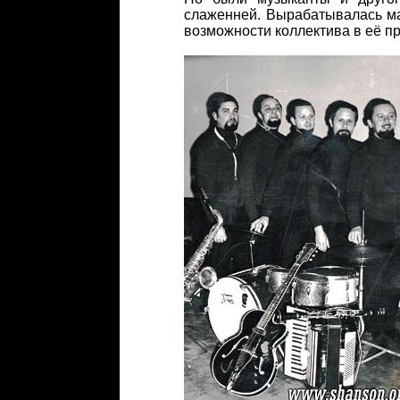
слаженней. Вырабатывалась ма
возможности коллектива в её п