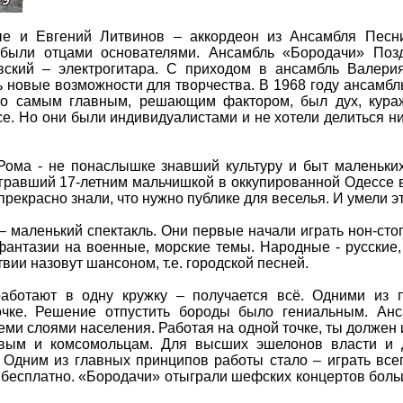
ые и Евгений Литвинов – аккордеон из Ансамбля Песн
 были отцами основателями. Ансамбль «Бородачи» Поз
ский – электрогитара. С приходом в ансамбль Валерия
ь новые возможности для творчества. В 1968 году ансамбл
Но самым главным, решающим фактором, был дух, кура
е. Но они были индивидуалистами и не хотели делиться ни
Рома - не понаслышке знавший культуру и быт маленьки
 игравший 17-летним мальчишкой в оккупированной Одессе 
прекрасно знали, что нужно публике для веселья. И умели э
– маленький спектакль. Они первые начали играть нон-стоп
фантазии на военные, морские темы. Народные - русские,
твии назовут шансоном, т.е. городской песней.
аботают в одну кружку – получается всё. Одними из 
очке. Решение отпустить бороды было гениальным. Анс
еми слоями населения. Работая на одной точке, ты должен 
деловым и комсомольцам. Для высших эшелонов власти и
Одним из главных принципов работы стало – играть все
и бесплатно. «Бородачи» отыграли шефских концертов боль
.