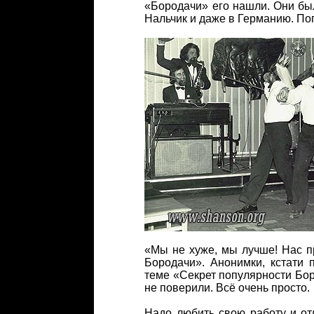
«Бородачи» его нашли. Они бы
Нальчик и даже в Германию. По
«Мы не хуже, мы лучше! Нас 
Бородачи». Анонимки, кстати 
теме «Секрет популярности Боро
не поверили. Всё очень просто.
Надо любить свою работу и от