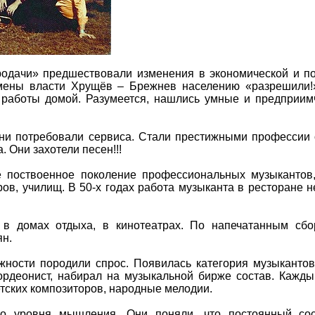
одачи» предшествовали изменения в экономической и по
смены власти Хрущёв – Брежнев населению «разрешили!»
 работы домой. Разумеется, нашлись умные и предприи
ни потребовали сервиса. Стали престижными профессии
. Они захотели песен!!!
 поствоенное поколение профессиональных музыкантов,
ов, училищ. В 50-х годах работа музыканта в ресторане н
 в домах отдыха, в кинотеатрах. По напечатанным сбо
ян.
ности породили спрос. Появилась категория музыкантов
кордеонист, набирал на музыкальной бирже состав. Кажды
етских композиторов, народные мелодии.
о уровня мышления. Они поняли, что постоянный сос