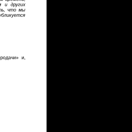
м и других
ть, что мы
убликуется
родачи» и,