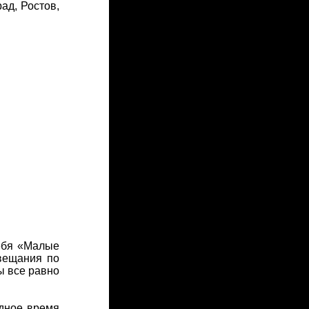
ад, Ростов,
ебя «Малые
овещания по
ы все равно
одное время