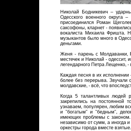
Николай Бодникевич – ударн
Одесского военного округа –
присоединился Роман Щеголев
саксофоны, кларнет - появилис
вокалиста Михаила Фришта. 
музыкантов было много в Одесс
деньгами.
Женя - парень с Молдаванки, 
местечек и Николай - одессит,
легендарного Петра Лещенко, - 
Каждая песня в их исполнении 
более без перерыва. Звучали 
молдавские, - всё, что впоследс
Когда 5 талантливых людей р
закрепились на постоянной т
узнаваем, популярен, любим вс
и ''богатым'' и ''бедным'', 
имеющих проблемы с законом. 
независимо от сумм, а иногда 
оркестры города вместе взятые