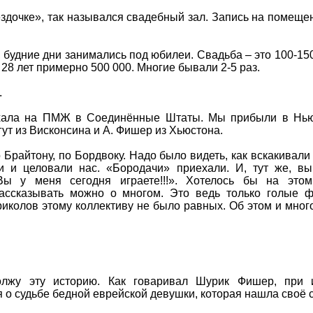
здочке», так назывался свадебный зал. Запись на помеще
 будние дни занимались под юбилеи. Свадьба – это 100-150
 28 лет примерно 500 000. Многие бывали 2-5 раз.
.
ехала на ПМЖ в Соединённые Штаты. Мы прибыли в Нью
ут из Висконсина и А. Фишер из Хьюстона.
Брайтону, по Бордвоку. Надо было видеть, как вскакивали 
ли и целовали нас. «Бородачи» приехали. И, тут же, в
Вы у меня сегодня играете!!!». Хотелось бы на этом
рассказывать можно о многом. Это ведь только голые ф
приколов этому коллективу не было равных. Об этом и мног
лжу эту историю. Как говаривал Шурик Фишер, при 
я о судьбе бедной еврейской девушки, которая нашла своё 