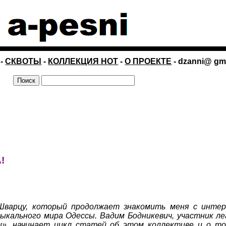
-
СКВОТЫ
-
КОЛЛЕКЦИЯ НОТ
-
О ПРОЕКТЕ
- dzanni@ gm
!
Шварцу, который продолжает знакомить меня с инте
ыкального мира Одессы. Вадим Бодникевич, участник ле
и», начинает цикл статей об этом коллективе и о то