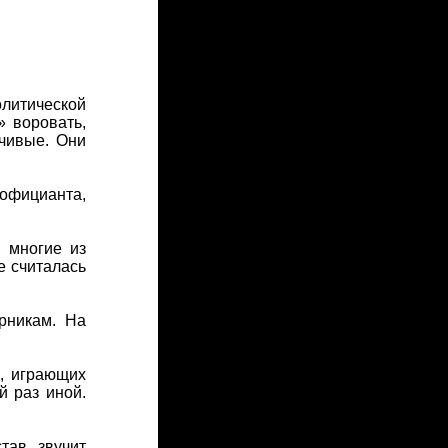
литической
 воровать,
мчивые. Они
 официанта,
 многие из
е считалась
рникам. На
, играющих
й раз иной.
тав звучит