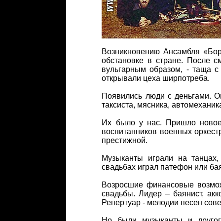
Возникновению Ансамбля «Бор
обстановке в стране. После 
вульгарным образом, - таща с
открывали цеха ширпотреба.
Появились люди с деньгами. О
таксиста, мясника, автомеханика
Их было у нас. Пришло новое
воспитанников военных оркестр
престижной.
Музыканты играли на танцах,
свадьбах играл патефон или ба
Возросшие финансовые возмож
свадьбы. Лидер – баянист, ак
Репертуар - мелодии песен сов
Но были музыканты и другог