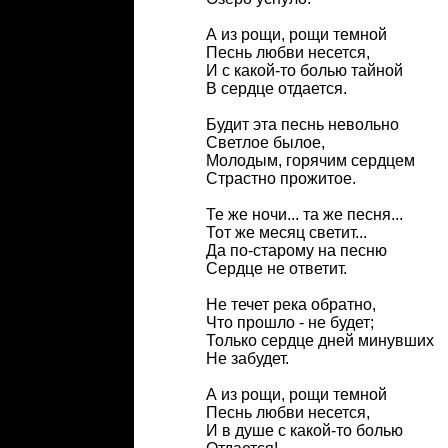
А из рощи, рощи темной
Песнь любви несется,
И с какой-то болью тайной
В сердце отдается.
Будит эта песнь невольно
Светлое былое,
Молодым, горячим сердцем
Страстно прожитое.
Те же ночи... та же песня...
Тот же месяц светит...
Да по-старому на песню
Сердце не ответит.
Не течет река обратно,
Что прошло - не будет;
Только сердце дней минувших
Не забудет.
А из рощи, рощи темной
Песнь любви несется,
И в душе с какой-то болью