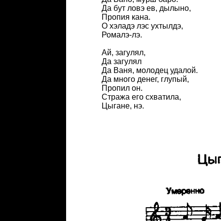
Да бут ловэ ев, дылыно,
Пропия кана.
О хэладэ лэс ухтылдэ,
Ромалэ-лэ.
Ай, загулял,
Да загулял
Да Ваня, молодец удалой.
Да много денег, глупый,
Пропил он.
Стража его схватила,
Цыгане, нэ.