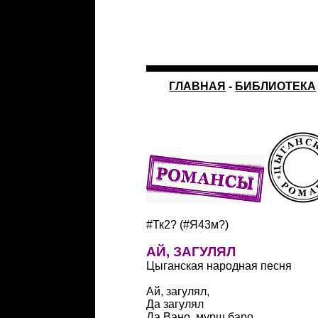
ГЛАВНАЯ
-
БИБЛИОТЕКА
#Тк2? (#Я43м?)
АЙ, ЗАГУЛЯЛ
Цыганская народная песня
Ай, загулял,
Да загулял
Да Вано, мурш баро.