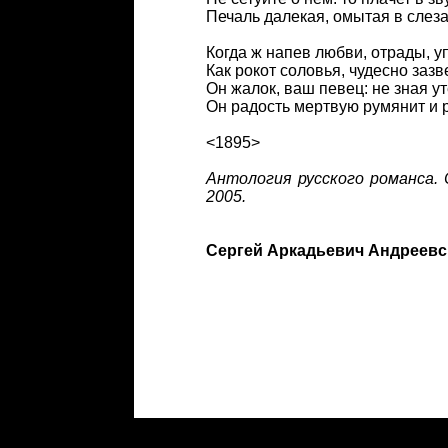
Печаль далекая, омытая в слеза
Когда ж напев любви, отрады, у
Как рокот соловья, чудесно зазве
Он жалок, ваш певец: не зная у
Он радость мертвую румянит и р
<1895>
Антология русского романса. С
2005.
Сергей Аркадьевич Андреевс