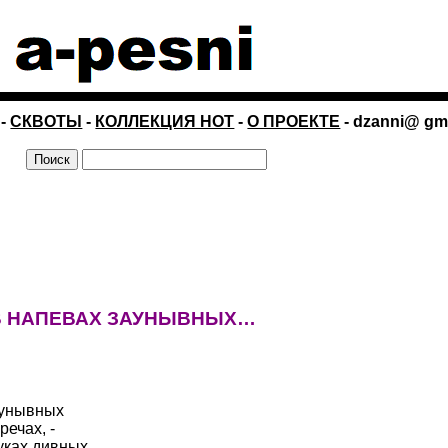
-
СКВОТЫ
-
КОЛЛЕКЦИЯ НОТ
-
О ПРОЕКТЕ
- dzanni@ gm
 В НАПЕВАХ ЗАУНЫВНЫХ…
аунывных
речах, -
вуках дивных