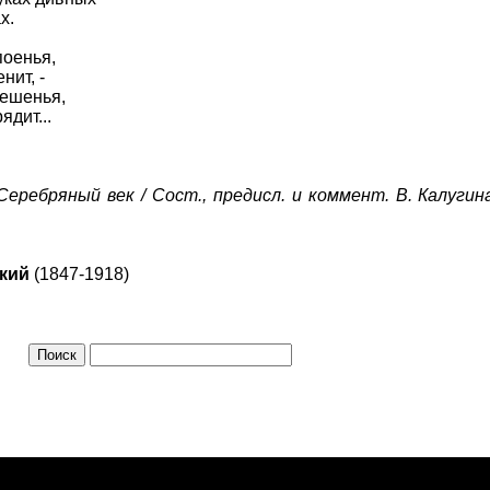
х.
поенья,
нит, -
тешенья,
ядит...
еребряный век / Сост., предисл. и коммент. В. Калугина
кий
(1847-1918)