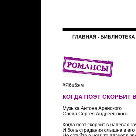
ГЛАВНАЯ
-
БИБЛИОТЕКА
#Я6ц6жм
КОГДА ПОЭТ СКОРБИТ
Музыка Антона Аренского
Слова Сергея Андреевского
Когда поэт скорбит в напевах з
И боль страдания слышна в его 
Не сетуйте о нем: то плачет в з