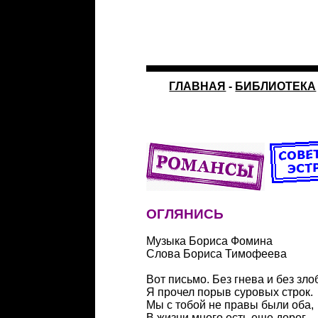
ГЛАВНАЯ
-
БИБЛИОТЕКА
ОГЛЯНИСЬ
Музыка Бориса Фомина
Слова Бориса Тимофеева
Вот письмо. Без гнева и без зл
Я прочел порыв суровых строк.
Мы с тобой не правы были оба,
В жизни много есть еще дорог.