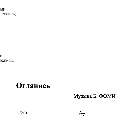
ими,
неслись,
,
,
ее
еслись.