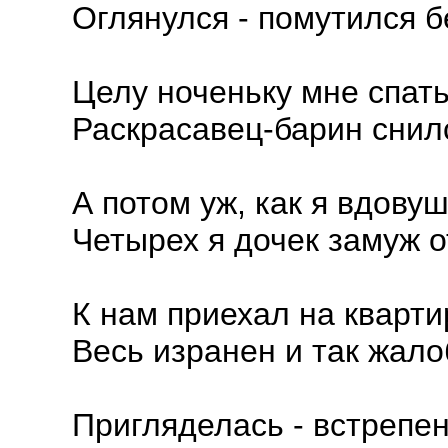
Оглянулся - помутился б
Целу ноченьку мне спат
Раскрасавец-барин снил
А потом уж, как я вдову
Четырех я дочек замуж о
К нам приехал на кварт
Весь изранен и так жал
Пригляделась - встрепе