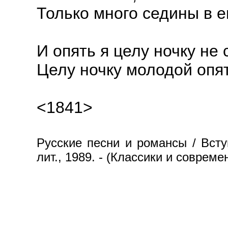
Только много седины в е
И опять я целу ночку не 
Целу ночку молодой оп
<1841>
Русские песни и романсы / Вступ
лит., 1989. - (Классики и совреме