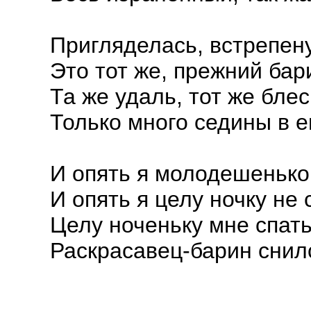
Пригляделась, встрепен
Это тот же, прежний бар
Та же удаль, тот же блеск
Только много седины в ег
И опять я молодешенько
И опять я целу ночку не 
Целу ноченьку мне спат
Раскрасавец-барин снил