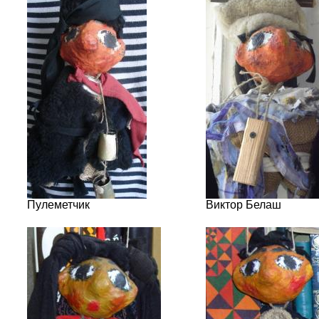
Пулеметчик
Виктор Белаш