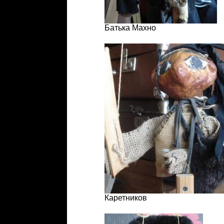
Батька Махно
Каретников