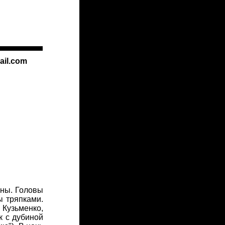
ail.com
ены. Головы
ы тряпками.
 Кузьменко,
к с дубиной