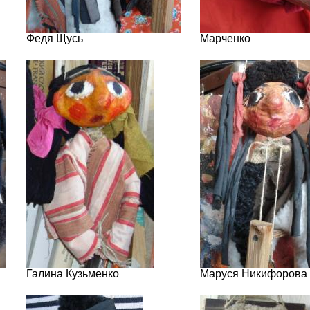
Федя Щусь
Марченко
Галина Кузьменко
Маруся Никифорова