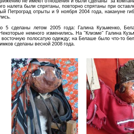
движению не имеют отношения и были сделаны "за компани
ого налета были спрятаны, повторно спрятаны при оставл
ый Петроград отрыты и 9 ноября 2004 года, накануне гиб
лись.
 5 сделаны летом 2005 года: Галина Кузьменко, Бела
 Некоторые немного изменились. На "Клизме" Галина Куз
 в восточную полосатую одежду; на Белаше было что-то бел
нимков сделаны весной 2008 года.