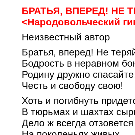
БРАТЬЯ, ВПЕРЕД! НЕ Т
<Народовольческий ги
Неизвестный автор
Братья, вперед! Не теря
Бодрость в неравном бо
Родину дружно спасайте
Честь и свободу свою!
Хоть и погибнуть придет
В тюрьмах и шахтах сыр
Дело ж всегда отзовется
На поколеньях живых.