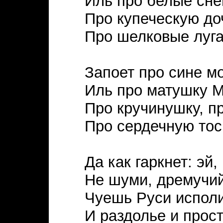
Иль про белые сне
Про купеческую до
Про шелковые луг
Запоет про сине м
Иль про матушку М
Про кручинушку, пр
Про сердечную тос
Да как гаркнет: эй,
Не шуми, дремучий
Чуешь Руси испол
И раздолье и прост