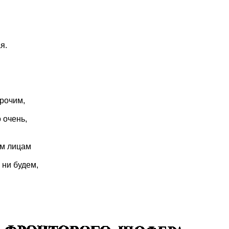
я.
прочим,
 очень,
им лицам
 ни будем,