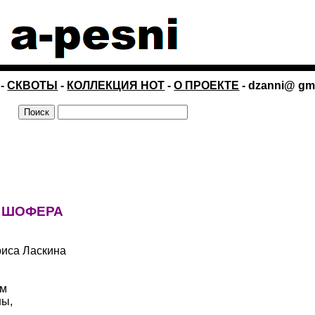
-
СКВОТЫ
-
КОЛЛЕКЦИЯ НОТ
-
О ПРОЕКТЕ
- dzanni@ gm
 ШОФЕРА
риса Ласкина
ым
ны,