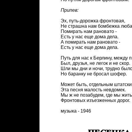
Припев:
Эх, путь-дорожка фронтовая,
Не страшна нам бомбежка люба
Помирать нам рановато -
Есть у нас еще дома дела.
А помирать нам рановато -
Есть у нас еще дома дела.
Путь для нас к Берлину, между 
Был, друзья, не легок и не скор.
Шли мы дни и ночи, трудно было
Но баранку не бросал шофер.
Может быть, отдельным штатск
Эта песня малость невдомек.
Мы ж не позабудем, где мы жить
Фронтовых изъезженных дорог.
музыка - 1946