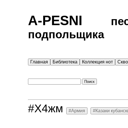
A-PESNI
песен
подпольщика
Главная
Библиотека
Коллекция нот
Скв
#Х4жм
#Армия
#Казаки кубанск