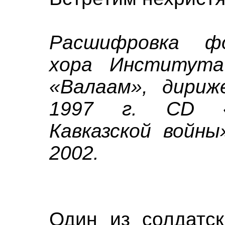
Расшифровка ф
хора Института
«Валаам», дириж
1997 г. CD «
Кавказской войны
2002.
Один из солдатск