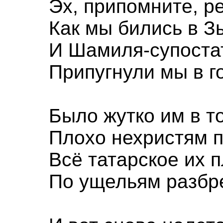
Эх, припомните, р
Как мы бились в З
И Шамиля-супоста
Припугнули мы в г
Было жутко им в т
Плохо нехристям 
Всё татарское их 
По ущельям разбр