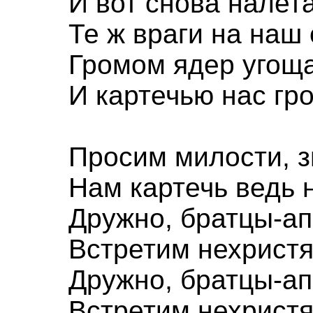
И вот снова налет
Те ж враги на наш 
Громом ядер угощ
И картечью нас гро
Просим милости, 
Нам картечь ведь 
Дружно, братцы-а
Встретим нехрист
Дружно, братцы-а
Встретим нехрист