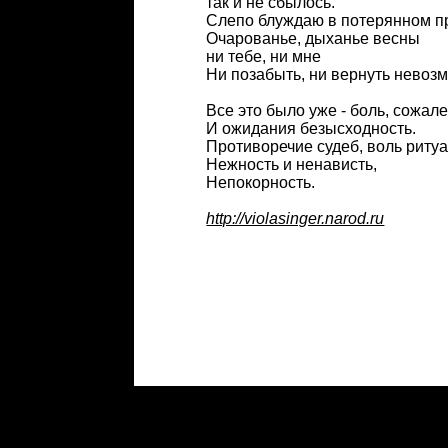
так и не сбылось.
Слепо блуждаю в потерянном 
Очарованье, дыханье весны
ни тебе, ни мне
Ни позабыть, ни вернуть невоз
Все это было уже - боль, сожал
И ожидания безысходность.
Противоречие судеб, воль ритуа
Нежность и ненависть,
Непокорность.
http://violasinger.narod.ru