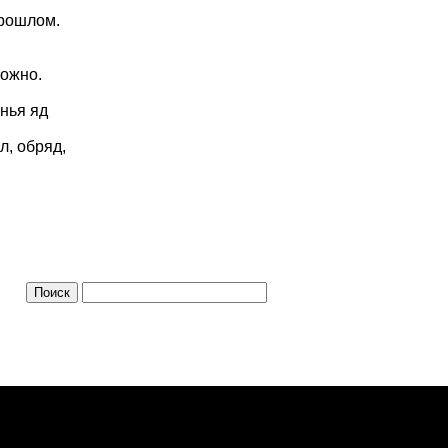
прошлом.
можно.
енья яд
л, обряд,