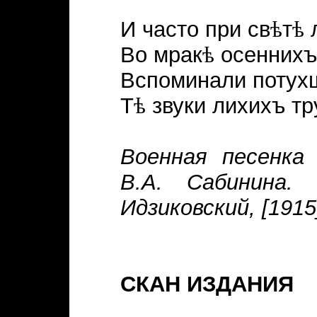
И часто при св
ѣ
т
ѣ
Во мрак
ѣ
осеннихъ
Вспоминали потухш
Т
ѣ
звуки лихихъ тр
Военная песенка 
В.А. Сабинина. 
Идзиковский, [191
СКАН ИЗДАНИЯ