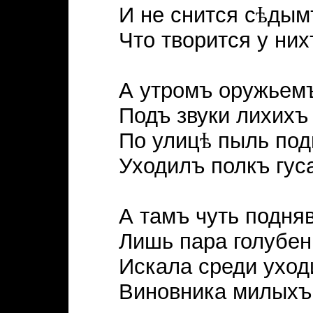
И не снится с
ѣ
дым
Что творится у них
А утромъ оружьемъ
Подъ звуки лихихъ
По улиц
ѣ
пыль под
Уходилъ полкъ гус
А тамъ чуть подня
Лишь пара голубен
Искала среди ухо
Виновника милыхъ