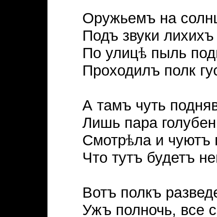
Оружьемъ на солн
Подъ звуки лихихъ
По улиц
ѣ
пыль под
Проходилъ полк гу
А тамъ чуть подня
Лишь пара голубен
Смотр
ѣ
ла и чуютъ 
Что тутъ будетъ н
Вотъ полкъ развед
Ужъ полночь, все 