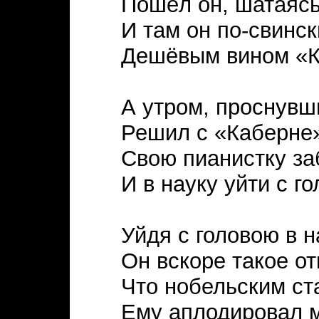
Пошёл он, шатаясь
И там он по-свинс
Дешёвым вином «К
А утром, проснувш
Решил с «Каберне»
Свою пианистку за
И в науку уйти с го
Уйдя с головою в н
Он вскоре такое от
Что нобельским ст
Ему аплодировал 