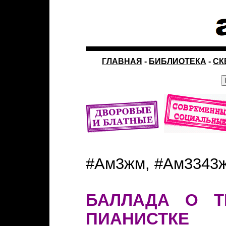
ГЛАВНАЯ
-
БИБЛИОТЕКА
-
СК
#Ам3жм, #Ам3343
БАЛЛАДА О Т
ПИАНИСТКЕ