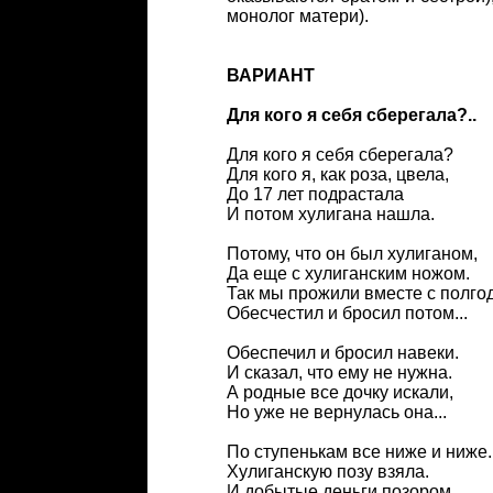
монолог матери).
ВАРИАНТ
Для кого я себя сберегала?..
Для кого я себя сберегала?
Для кого я, как роза, цвела,
До 17 лет подрастала
И потом хулигана нашла.
Потому, что он был хулиганом,
Да еще с хулиганским ножом.
Так мы прожили вместе с полго
Обесчестил и бросил потом...
Обеспечил и бросил навеки.
И сказал, что ему не нужна.
А родные все дочку искали,
Но уже не вернулась она...
По ступенькам все ниже и ниже..
Хулиганскую позу взяла.
И добытые деньги позором