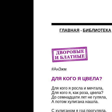
ГЛАВНАЯ
-
БИБЛИОТЕКА
#Ан3жм
ДЛЯ КОГО Я ЦВЕЛА?
Для кого я росла и мечтала,
Для кого я, как роза, цвела?
До семнадцати лет не гуляла,
А потом хулигана нашла.
С хулиганом я год прогуляла,