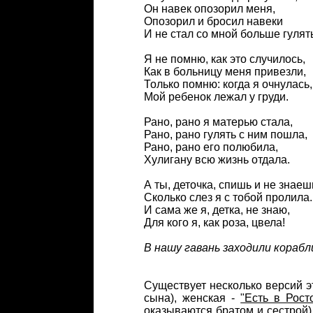
Он навек опозорил меня,
Опозорил и бросил навеки
И не стал со мной больше гулят
Я не помню, как это случилось,
Как в больницу меня привезли,
Только помню: когда я очнулась,
Мой ребенок лежал у груди.
Рано, рано я матерью стала,
Рано, рано гулять с ним пошла,
Рано, рано его полюбила,
Хулигану всю жизнь отдала.
А ты, деточка, спишь и не знаеш
Сколько слез я с тобой пролила.
И сама же я, детка, не знаю,
Для кого я, как роза, цвела!
В нашу гавань заходили корабли
Существует несколько версий э
сына), женская -
"Есть в Рост
оказываются братом и сестрой),