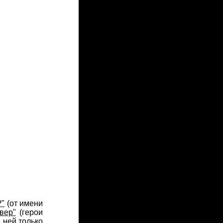
?"
(от имени
вер"
(герои
 ней только