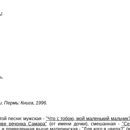
ь!
ь,
. Пермь: Книга, 1996.
той песни: мужская -
"Что с тобою, мой маленький мальчик
ове речонка Самара"
(от имени дочки), смешанная -
"Се
 и приведенная выше материнская - "Для кого я цвела?" (в