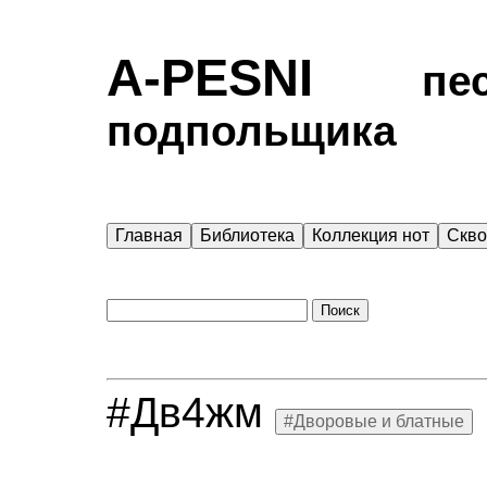
A-PESNI
песен
подпольщика
Главная
Библиотека
Коллекция нот
Скв
#Дв4жм
#Дворовые и блатные