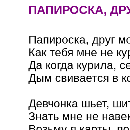
ПАПИРОСКА, ДР
Папироска, друг м
Как тебя мне не ку
Да когда курила, с
Дым свивается в к
Девчонка шьет, ши
Знать мне не навек
Возьму я карты, п