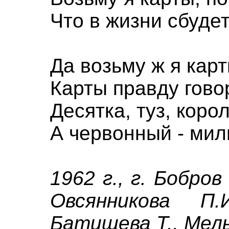
Что в жизни сбудет
Да возьму ж я карт
Карты правду гово
Десятка, туз, коро
А червонный - мил
1962 г., г. Бобров
Овсянникова П.
Батищева Т., Мель