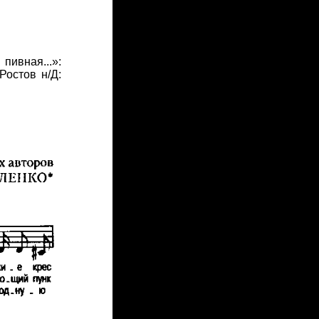
пивная...»:
Ростов н/Д: