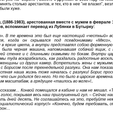
нять столько арестантов, и тех, кто в нее "не влазил", везл
 были хуже.
 (1886-1983), арестованная вместе с мужем в феврале 
в, вспоминает перевод из Лубянки в Бутырку:
н». В те времена это был еще настоящий «честный» во
я, когда он скрывался под псевдонимами «Мясо», 
в яркие цвета, а внутри представлял собою форменную
о была черная машина, напоминавшая собачий ящик, с
й стенке и с длинными скамьями по бокам. Внутри ца
мы туда вскарабкались, как раздались радостные воскл
 женщины из других камер. Встретились жены с мужьями
с Борисом после трехнедельной разлуки. Она нам показ
естная наша жизнь тоже началась с разлуки! Борис про
к что сын родился без него. Но то было в царские времена
им масштабам, а грядущее «таилось во мгле»!..
ассказам… Конвой помещался в кабине и нам не мешал. «
 голос, покрывая весь наш приглушенный гул. – Сейчас на
ать дней десять. Не соглашайтесь на это, требуйте не
оциалистический корпус!» «Конечно, будем требовать, 
торон…