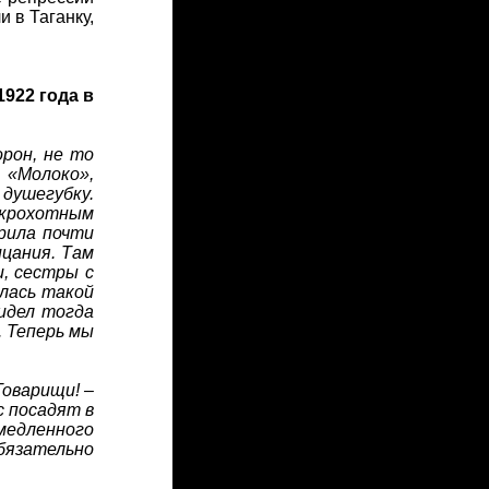
и в Таганку,
1922 года в
рон, не то
«Молоко»,
 душегубку.
 крохотным
рила почти
ицания. Там
, сестры с
алась такой
сидел тогда
. Теперь мы
Товарищи! –
с посадят в
медленного
обязательно