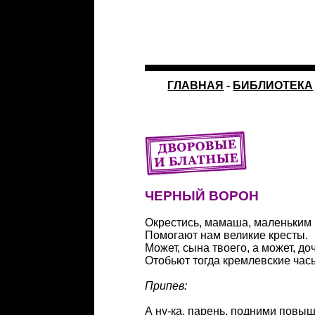
ГЛАВНАЯ
-
БИБЛИОТЕКА
ЧЕРНЫЙ ВОРОН
Окрестись, мамаша, маленьким 
Помогают нам великие кресты.
Может, сына твоего, а может, доч
Отобьют тогда кремлевские час
Припев:
А ну-ка, парень, подними повыш