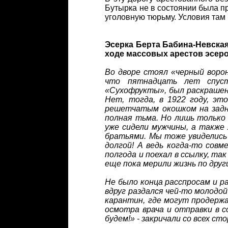
Бутырка не в состоянии была при
уголовную тюрьму. Условия там
Эсерка Берта Бабина-Невская,
ходе массовых арестов эсеро
Во дворе стоял «черный воро
что пятнадцать лет спуст
«Сухофрукты», был раскрашен 
Нет, тогда, в 1922 году, эт
решетчатым окошком на задне
полная тьма. Но лишь только 
уже сидели мужчины, а также
братьями. Мы тоже увиделись 
долгой! А ведь когда-то совм
полгода и поехал в ссылку, та
еще пока мерили жизнь по друг
Не было конца расспросам и р
вдруг раздался чей-то молодой
карантин, где могут продерж
осмотра врача и отправки в с
будем!» - закричали со всех с