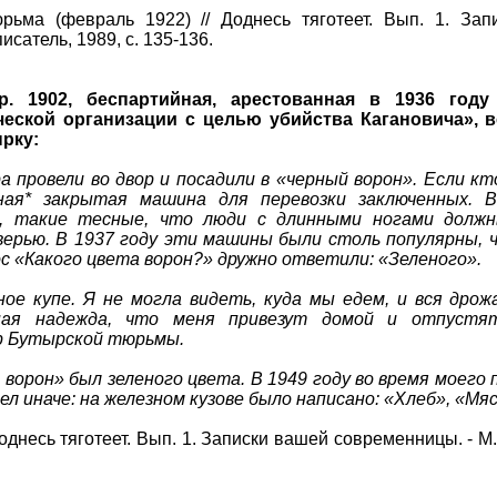
рьма (февраль 1922) // Доднесь тяготеет. Вып. 1. Зап
исатель, 1989, с. 135-136.
р. 1902, беспартийная, арестованная в 1936 год
ческой организации с целью убийства Кагановича», 
ырку:
а провели во двор и посадили в «черный ворон». Если кт
ная* закрытая машина для перевозки заключенных. 
е, такие тесные, что люди с длинными ногами долж
ерью. В 1937 году эти машины были столь популярны, ч
ос «Какого цвета ворон?» дружно ответили: «Зеленого».
ное купе. Я не могла видеть, куда мы едем, и вся дрож
пая надежда, что меня привезут домой и отпустят
ор Бутырской тюрьмы.
й ворон» был зеленого цвета. В 1949 году во время моего
л иначе: на железном кузове было написано: «Хлеб», «Мяс
однесь тяготеет. Вып. 1. Записки вашей современницы. - М.