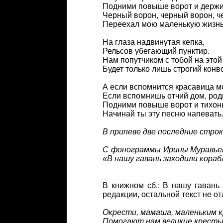
Подними повыше ворот и держи
Черный ворон, черный ворон, 
Переехал мою маленькую жизнь
На глаза надвинутая кепка,
Рельсов убегающий пунктир.
Нам попутчиком с тобой на этой
Будет только лишь строгий конв
А если вспомнится красавица м
Если вспомнишь отчий дом, род
Подними повыше ворот и тихон
Начинай ты эту песню напевать
В припеве две последние стр
С фонограммы Ирины Муравьево
«В нашу гавань заходили кораб
В книжном сб.: В нашу гавань 
редакции, остальной текст не от
Окрести, мамаша, маленьким 
Помогают нам великие кресты