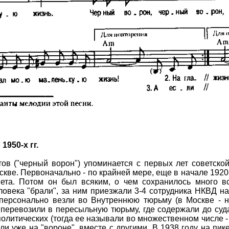
950-х гг.
ов ("черный ворон") упоминается с первых лет советской
скве. Первоначально - по крайней мере, еще в начале 1920-
вета. Потом он был всяким, о чем сохранилось много в
ловека "брали", за ним приезжали 3-4 сотрудника НКВД н
персонально везли во Внутреннюю тюрьму (в Москве - н
перевозили в пересыльную тюрьму, где содержали до суд
олитических (тогда ее называли во множественном числе - 
ли уже на "вороне", вместе с другими. В 1938 году на пик