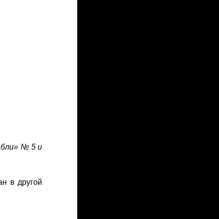
абли» № 5 и
ан в другой