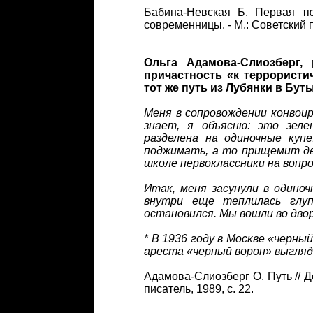
Бабина-Невская Б. Первая тю
современницы. - М.: Советский п
Ольга Адамова-Слиозберг, 
причастность «к террористи
тот же путь из Лубянки в Бут
Меня в сопровождении конвоир
знает, я объясню: это зеле
разделена на одиночные куп
поджимать, а то прищемит дв
школе первоклассники на вопр
Итак, меня засунули в одиноч
внутри еще теплилась глу
остановился. Мы вошли во дв
* В 1936 году в Москве «черны
ареста «черный ворон» выгляде
Адамова-Слиозберг О. Путь // Д
писатель, 1989, с. 22.