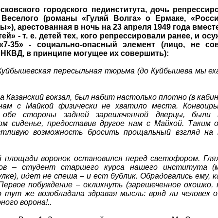
осковского городского пединститута, дочь репрессир
 Веселого (романы «Гуляй Волга» о Ермаке, «Росс
»), арестованная в ночь на 23 апреля 1949 года вмест
ей» - т. е. детей тех, кого репрессировали ранее, и ос
«7-35» - социально-опасный элемент (лицо, не со
 НКВД, в принципе могущее их совершить):
Куйбышевская пересыльная тюрьма (до Куйбышева мы ех
на Казанский вокзал, был набит настолько плотно (в кабин
 нам с Майкой физически не хватило места. Конвоир
 обе стороны задней зарешеченной дверцы, были 
м сиденье, предоставив другое нам с Майкой. Таким 
стливую возможность бросить прощальный взгляд на 
й площади воронок остановился перед светофором. Гляж
ов – студент старшего курса нашего института (м
улке), идет не спеша – и ест бублик. Обрадовались ему, к
Первое побуждение – окликнуть (зарешеченное окошко, 
о тут же возобладала здравая мысль: вряд ли человек 
ного ворона!..