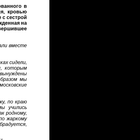
ованного в
ия, кровью
е с сестрой
ужденная на
вершившее
али вместе
ках сидели,
ы, которым
вынуждены
образом мы
московские
у, по краю
ы учились
ак родному,
по жаркому
обрадуется,