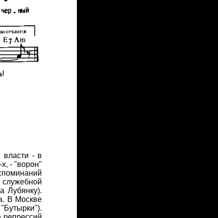
 власти - в
х, - "ворон"
споминаний
а служебной
а Лубянку).
а. В Москве
"Бутырки").
е репрессий