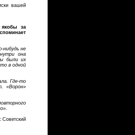
иски вашей
у якобы за
вспоминает
о-нибудь не
Внутри она
ны были их
то в одной
ала. Где-то
. «Ворон»
 повторного
о».
: Советский