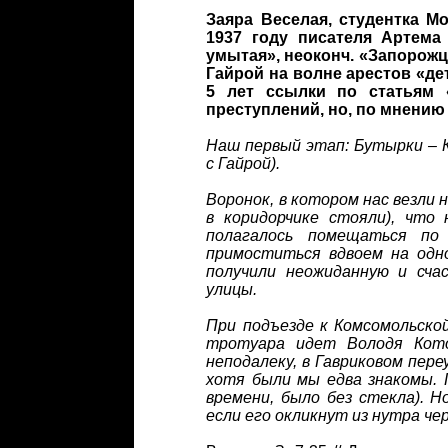
Заяра Веселая, студентка М
1937 году писателя Артема
умытая», неоконч. «Запорожцы
Гайрой на волне арестов «дет
5 лет ссылки по статьям 
преступлений, но, по мнению
Наш первый этап: Бутырки – 
с Гайрой).
Воронок, в котором нас везли 
в коридорчике стояли), что
полагалось помещаться по
примоститься вдвоем на одно
получили неожиданную и сча
улицы.
При подъезде к Комсомольско
тротуара идет Володя Кот
неподалеку, в Гавриковом пере
хотя были мы едва знакомы. 
времени, было без стекла). Н
если его окликнут из нутра чер