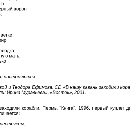
сь.
черный ворон
.
 ветке
оир.
олодка,
ную мать,
ько
.
оки повторяются
й и Теодора Ефимова, CD «В нашу гавань заходили кор
ли: Ирина Муравьева», «Восток», 2001.
заходили корабли. Пермь, "Книга", 1996, первый куплет д
личается:
кресточком,
.