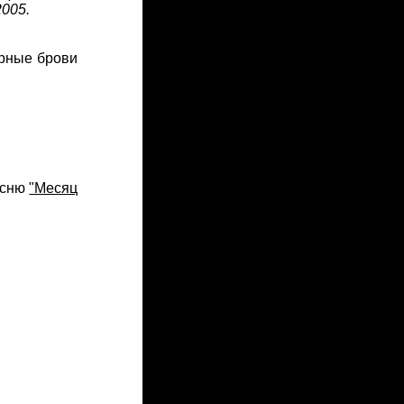
2005.
ерные брови
есню
"Месяц