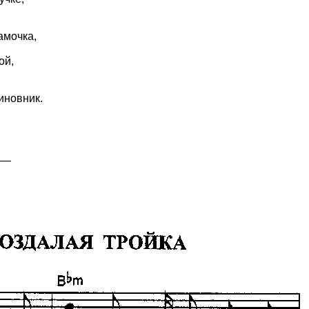
амочка,
ой,
иновник.
,
, —
;