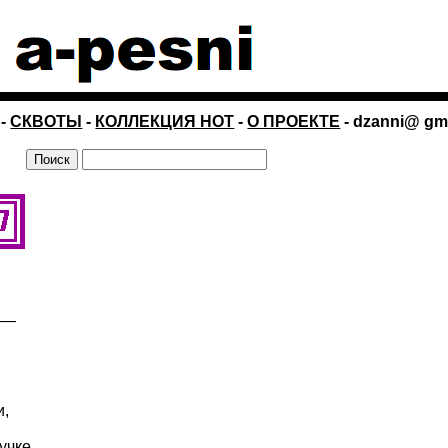
-
СКВОТЫ
-
КОЛЛЕКЦИЯ НОТ
-
О ПРОЕКТЕ
- dzanni@ gm
, —
;
и,
учке,