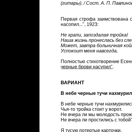
(гитары). / Сост. А. П. Павлин
Первая строфа заимствована с
насопил...", 1923:
Не храпи, запоздалая тройка!
Наша жизнь пронеслась без сле
Может, завтра больничная кой
Успокоит меня навсегда.
Полностью стихотворение Есени
черные брови насупил"
.
ВАРИАНТ
В небе черные тучи нахмури
В небе черные тучи нахмурилис
Чья-то тройка стоит у ворот.
Не вчера ли мы молодость прож
Не вчера ли простились с тобой
Я тусую потертые карточки,