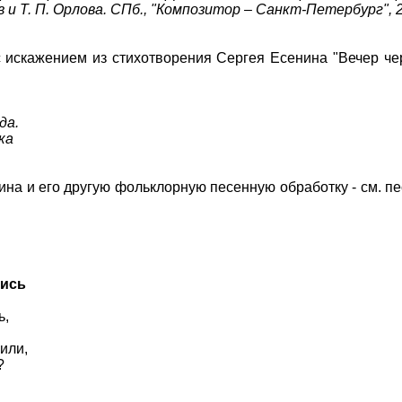
ов и Т. П. Орлова. СПб., "Композитор – Санкт-Петербург", 
 искажением из стихотворения Сергея Есенина "Вечер ч
да.
ка
на и его другую фольклорную песенную обработку - см. п
лись
ь,
или,
?