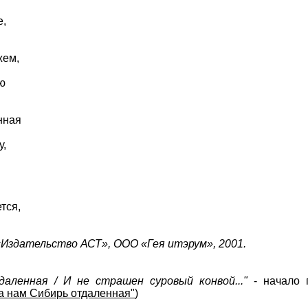
е,
жем,
ою
нная
у,
ется,
 «Издательство АСТ», ООО «Гея итэрум», 2001.
аленная / И не страшен суровый конвой..."
- начало 
а нам Сибирь отдаленная"
)