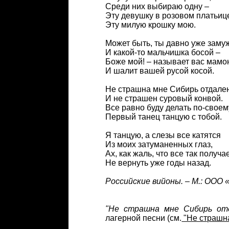
Среди них выбираю одну –
Эту девушку в розовом платьиц
Эту милую крошку мою.
Может быть, ты давно уже заму
И какой-то мальчишка босой –
Боже мой! – называет вас мам
И шалит вашей русой косой.
Не страшна мне Сибирь отдале
И не страшен суровый конвой.
Все равно буду делать по-своем
Первый танец танцую с тобой.
Я танцую, а слезы все катятся
Из моих затуманенных глаз,
Ах, как жаль, что все так получа
Не вернуть уже годы назад.
Российские вийоны. – М.: ООО
"Не страшна мне Сибирь отд
лагерной песни (см.
"Не страшн