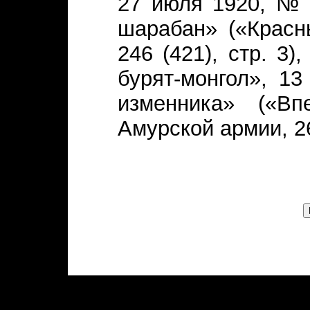
27 июля 1920, № 1
шарабан» («Красн
246 (421), стр. 3
бурят-монгол», 1
изменника» («Вп
Амурской армии, 26