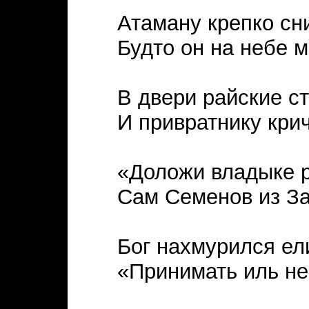
Атаману крепко сн
Будто он на небе м
В двери райские с
И привратнику крич
«Доложи владыке р
Сам Семенов из З
Бог нахмурился ел
«Принимать иль не