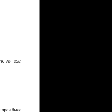
79. № 258.
оторая была