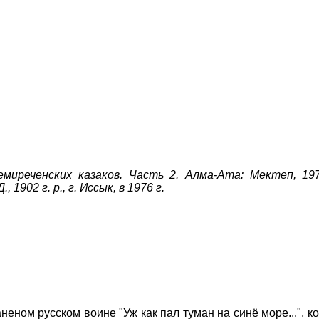
емиреченских казаков. Часть 2. Алма-Ата: Мектеп, 19
1902 г. р., г. Иссык, в 1976 г.
раненом русском воине
"Уж как пал туман на синё море..."
, к