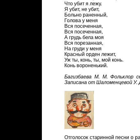
Что убит я лежу.
Я убит, не убит,
Больно раненный,
Голова у меня
Вся посеченная,
Вся посеченная,
А грудь бела моя
Вся порезанная,
На груди у меня
Красный орден лежит,
Уж ты, конь, ты, мой конь.
Конь вороненький.
Багизбаева М. М. Фольклор с
Записана от Шаломенцевой У. Д., 
Отголосок старинной песни о 