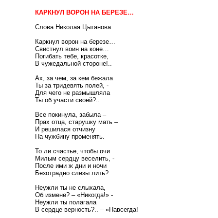
КАРКНУЛ ВОРОН НА БЕРЕЗЕ…
Слова Николая Цыганова
Каркнул ворон на березе…
Свистнул воин на коне…
Погибать тебе, красотке,
В чужедальной стороне!..
Ах, за чем, за кем бежала
Ты за тридевять полей, -
Для чего не размышляла
Ты об участи своей?..
Все покинула, забыла –
Прах отца, старушку мать –
И решилася отчизну
На чужбину променять.
То ли счастье, чтобы очи
Милым сердцу веселить, -
После ими ж дни и ночи
Безотрадно слезы лить?
Неужли ты не слыхала,
Об измене? – «Никогда!» -
Неужли ты полагала
В сердце верность?.. – «Навсегда!