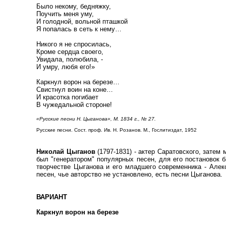
Было некому, бедняжку,
Поучить меня уму,
И голодной, вольной пташкой
Я попалась в сеть к нему…
Никого я не спросилась,
Кроме сердца своего,
Увидала, полюбила, -
И умру, любя его!»
Каркнул ворон на березе…
Свистнул воин на коне…
И красотка погибает
В чужедальной стороне!
«Русские песни Н. Цыганова», М. 1834 г., № 27.
Русские песни. Сост. проф. Ив. Н. Розанов. М., Гослитиздат, 1952
Николай Цыганов
(1797-1831) - актер Саратовского, затем
был "генератором" популярных песен, для его постановок 
творчестве Цыганова и его младшего современника - Алекс
песен, чье авторство не установлено, есть песни Цыганова.
ВАРИАНТ
Каркнул ворон на березе