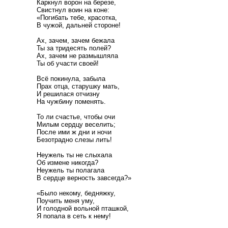
Каркнул ворон на березе,
Свистнул воин на коне:
«Погибать тебе, красотка,
В чужой, дальней стороне!
Ах, зачем, зачем бежала
Ты за тридесять полей?
Ах, зачем не размышляла
Ты об участи своей!
Всё покинула, забыла
Прах отца, старушку мать,
И решилася отчизну
На чужбину поменять.
То ли счастье, чтобы очи
Милым сердцу веселить;
После ими ж дни и ночи
Безотрадно слезы лить!
Неужель ты не слыхала
Об измене никогда?
Неужель ты полагала
В сердце верность завсегда?»
«Было некому, бедняжку,
Поучить меня уму,
И голодной вольной пташкой,
Я попала в сеть к нему!