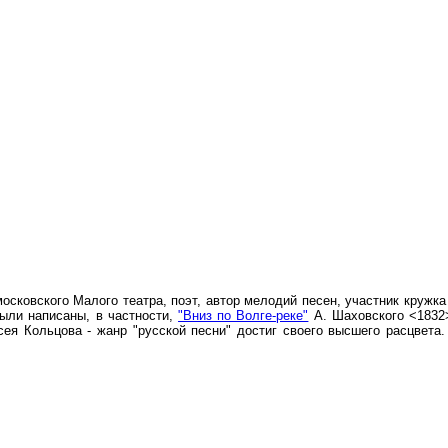
 московского Малого театра, поэт, автор мелодий песен, участник круж
были написаны, в частности,
"Вниз по Волге-реке"
А. Шаховского <183
ея Кольцова - жанр "русской песни" достиг своего высшего расцвета