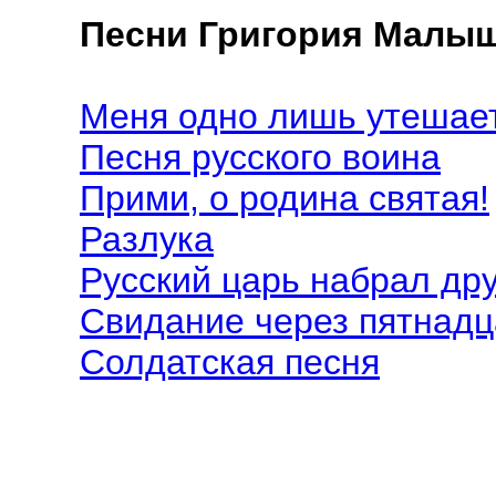
Песни Григория Малы
Меня одно лишь утешае
Песня русского воина
Прими, о родина святая!
Разлука
Русский царь набрал др
Свидание через пятнадц
Солдатская песня