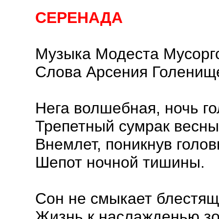
СЕРЕНАДА
Музыка Модеста Мусорг
Слова Арсения Голенищ
Нега волшебная, ночь го
Трепетный сумрак весны
Внемлет, поникнув голов
Шепот ночной тишины.
Сон не смыкает блестящ
Жизнь к наслажденью зо