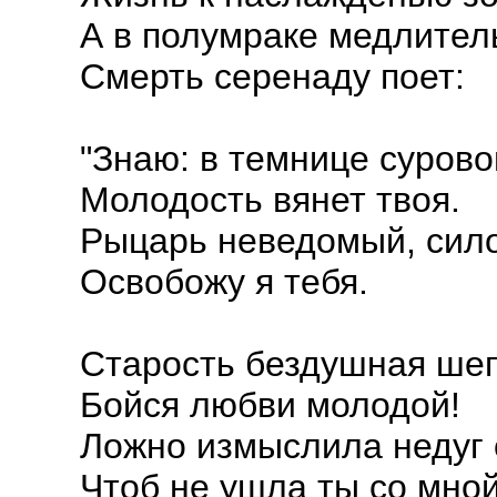
А в полумраке медлител
Смерть серенаду поет:
"Знаю: в темнице сурово
Молодость вянет твоя.
Рыцарь неведомый, сил
Освобожу я тебя.
Старость бездушная шеп
Бойся любви молодой!
Ложно измыслила недуг 
Чтоб не ушла ты со мной