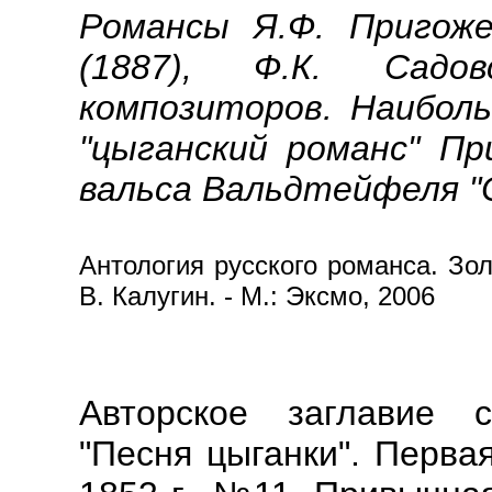
Романсы Я.Ф. Пригожег
(1887), Ф.К. Садо
композиторов. Наибол
"цыганский романс" Пр
вальса Вальдтейфеля "
Антология русского романса. Золо
В. Калугин. - М.: Эксмо, 2006
Авторское заглавие с
"Песня цыганки". Перва