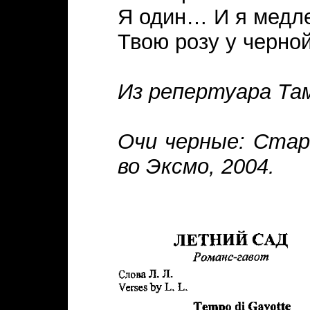
Я один… И я медл
Твою розу у черн
Из репертуара Та
Очи черные: Стари
во Эксмо, 2004.