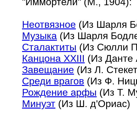
"Иммортели" (М., 1904):
Неотвязное
(Из Шарля Б
Музыка
(Из Шарля Бодл
Сталактиты
(Из Сюлли 
Канцона XXIII
(Из Данте 
Завещание
(Из Л. Стекет
Среди врагов
(Из Ф. Ниц
Рождение арфы
(Из Т. М
Минуэт
(Из Ш. д'Ориас)