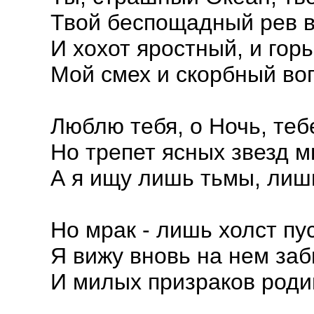
Твой беспощадный рев 
И хохот яростный, и гор
Мой смех и скорбный во
Люблю тебя, о Ночь, теб
Но трепет ясных звезд м
А я ищу лишь тьмы, лишь
Но мрак - лишь холст пу
Я вижу вновь на нем за
И милых призраков роди