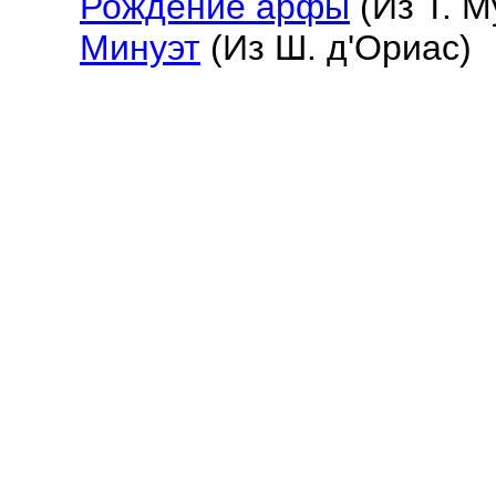
Рождение арфы
(Из Т. М
Минуэт
(Из Ш. д'Ориас)