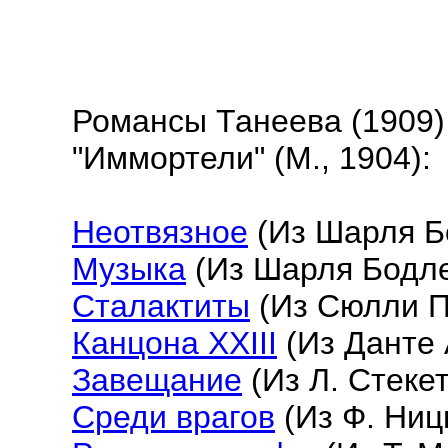
Романсы Танеева (1909)
"Иммортели" (М., 1904):
Неотвязное
(Из Шарля Б
Музыка
(Из Шарля Бодл
Сталактиты
(Из Сюлли 
Канцона XXIII
(Из Данте 
Завещание
(Из Л. Стекет
Среди врагов
(Из Ф. Ниц