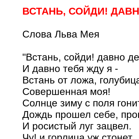
ВСТАНЬ, СОЙДИ! ДАВ
Слова Льва Мея
"Встань, сойди! давно д
И давно тебя жду я -
Встань от ложа, голубиц
Совершенная моя!
Солнце зиму с поля гонит
Дождь прошел себе, про
И росистый луг зацвел.
Чу! и горлица уж стонет,