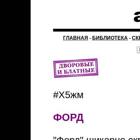
ГЛАВНАЯ
-
БИБЛИОТЕКА
-
СК
#Х5жм
ФОРД