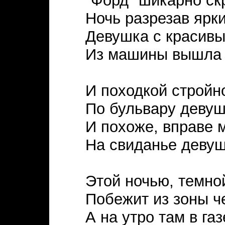
"Форд" шикарно ск
Ночь разрезав ярк
Девушка с красивы
Из машины вышла 
И походкой стройн
По бульвару девуш
И похоже, вправе 
На свиданье деву
Этой ночью, темно
Побежит из зоны ч
А на утро там в га