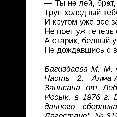
— Ты не лей, брат,
Труп холодный тебе
И кругом уже все 
Не поет уж теперь 
А старик, бедный у
Не дождавшись с 
Багизбаева М. М. 
Часть 2. Алма
Записана от Лебе
Иссык, в 1976 г. 
данного сборни
Дагестане", № 31