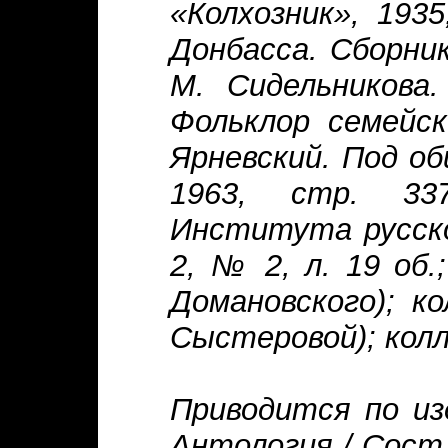
«Колхозник», 193
Донбасса. Сборник
М. Сидельникова.
Фольклор семейск
Ярневский. Под об
1963, стр. 33
Института русской
2, № 2, л. 19 об.;
Домановского); ко
Сыстеровой); колл.
Приводится по из
Антология / Сост.