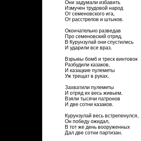
Они задумали избавить
Измучен трудовой народ
От семеновского ига,
От расстрелов и штыков.
Окончательно разведав
Про семеновский отряд,
В Курунзулай они спустились
И ударили все враз.
Взрывы бомб и треск винтовок
Разбудили казаков,
И казацкие пулеметы
Уж трещат в руках.
Захватили пулеметы
И отряд их весь живьем.
Взяли тысячи патронов
И две сотни казаков.
Курунзулай весь встрепенулся,
Он победу ожидал,
В тот же день вооруженных
Дал две сотни партизан.