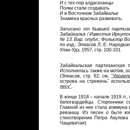
И с тех пор алдагачанцы
Полки стали создавать
И в Восточном Забайкалье
Знамена красных развевать.
Записано от бывшей партизан
Забайкалья / Известия Иркутско
№ 13. Вар. опубл.: Фольклор В
по изд.: Элиасов Л. Е. Народн
Улан-Удэ, 1957, стр. 100-101
Забайкальская партизанская
Исполнялась также на мотив, о
(Элиасов, стр. 62; см.
"Уродил
острова на стрежень" использ
лесу"
.
В конце 1918 – начале 1919 гг.
белогвардейцы. Сторонники со
Главной из них стала коммуна 
реваншу. Из песен о быте ко
стихотворении Петра Акулова
Чащевитая).