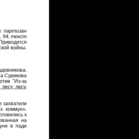
х партизан
р. 94, текст
 Приводится
ской войны.
довникова.
на Сурикова
отив "Из-за
 лесу, лесу,
е захватили
ых коммун».
отовились к
нованная на
уне в пади