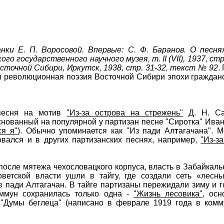
ки Е. П. Воросовой. Впервые: С. Ф. Баранов. О песня
го государственного научного музея, т. II (VII), 1937, ст
осточной Сибири, Иркутск, 1938, стр. 31-32, текст № 92
.
ая революционная поэзия Восточной Сибири эпохи граждан
 песня на мотив
"Из-за острова на стрежень"
Д. Н. Са
снованный на популярной у партизан песне "Сиротка" Ива
ся я"
). Обычно упоминается как "Из пади Ал
т
агачана". М
овался и в других партизанских песнях, например,
"Из-за
, после мятежа чехословацкого корпуса, власть в Забайкаль
ветской власти ушли в тайгу, где создали сеть «лесн
в пади Алтагачан. В тайге партизаны пережидали зиму и г
ммун сохранилась только одна -
"Жизнь лесовика"
, ос
 "Думы беглеца" (написано в феврале 1919 года в комм