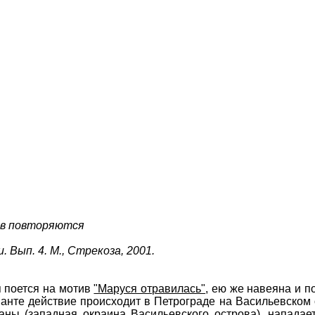
ов повторяются
. Вып. 4. М., Стрекоза, 2001.
я поется на мотив
"Маруся отравилась"
, ею же навеяна и п
ианте действие происходит в Петрограде на Васильевском 
аны (западная окраина Васильевского острова), нападае