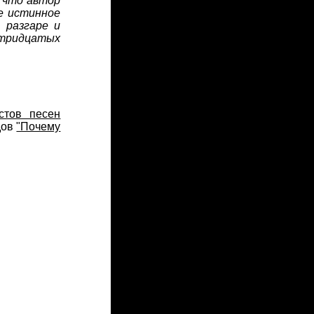
, что автор
не истинное
 разгаре и
 тридцатых
стов песен
дов
"Почему