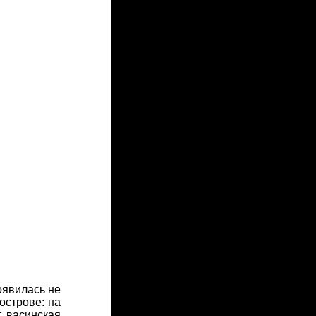
оявилась не
острове: на
т васинская