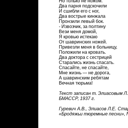
Но только не ножом.
Два парня подскочили
И сшибли его с ног,
Два вострые кинжала
Пронзили левый бок.
- Извозчик, за полтину
Вези меня домой,
Я кровью истекаю
От шавринских ножей.
Привезли меня в больницу,
Положили на кровать.
Два доктора с сестрицей
Старались жизнь спасать.
Спасайте, не спасайте,
Мне жизнь — не дорога,
А шавринским ребятам
Вечная тюрьма!
Текст записан т. Элиасовым Л.Е
БМАССР, 1937 г.
Гуревич А.В., Элиасов Л.Е. Ст
«Бродяжьи тюремные песни», 