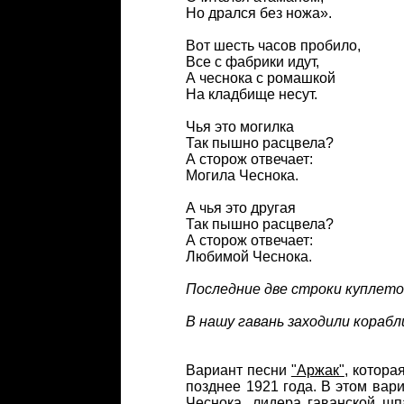
Но дрался без ножа».
Вот шесть часов пробило,
Все с фабрики идут,
А чеснока с ромашкой
На кладбище несут.
Чья это могилка
Так пышно расцвела?
А сторож отвечает:
Могила Чеснока.
А чья это другая
Так пышно расцвела?
А сторож отвечает:
Любимой Чеснока.
Последние две строки куплет
В нашу гавань заходили корабли
Вариант песни
"Аржак"
, котора
позднее 1921 года. В этом вар
Чеснока, лидера гаванской шп