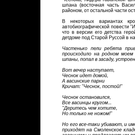
шпана (восточная часть Васи
районом, от остальной части ос
В некоторых вариантах кр
автобиографической повести "И
что в версии его детства гер
детдоме под Старой Руссой в нач
Частенько пели ребята при
происходило на родном моем 
шпаны, попал в засаду, устрое
Вот вечер наступает,
Чеснок идет домой,
А васинские парни
Кричат: "Чеснок, постой!"
Чеснок остановился,
Все васинцы кругом...
"Деритесь чем хотите,
Но только не ножом!"
Но его все-таки убивают, и им
приходят на Смоленское клад