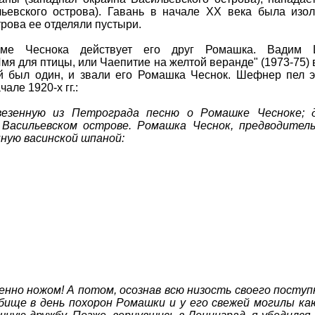
льевского острова). Гавань в начале XX века была изо
трова ее отделяли пустыри.
оме Чеснока действует его друг Ромашка. Вадим
мя для птицы, или Чаепитие на желтой веранде" (1973-75) 
ой был один, и звали его Ромашка Чеснок. Шефнер пел 
але 1920-х гг.:
везенную из Петрограда песню о Ромашке Чесноке; 
Васильевском острове. Ромашка Чеснок, предводитель
нную васинской шпаной:
енно ножом! А потом, осознав всю низость своего поступ
бище в день похорон Ромашки и у его свежей могилы ка