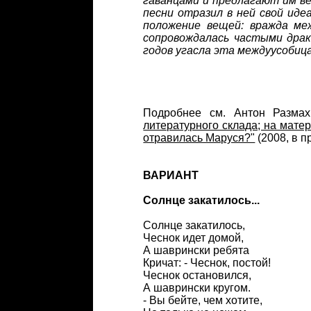
гаванцами и предлагают им ве
песни отразил в ней свой иде
положение вещей: вражда ме
сопровождалась частыми драк
годов угасла эта междуусобица
Подробнее см. Антон Разма
литературного склада; на матер
отравилась Маруся?"
(2008, в п
ВАРИАНТ
Солнце закатилось...
Солнце закатилось,
Чеснок идет домой,
А шаврински ребята
Кричат: - Чеснок, постой!
Чеснок остановился,
А шаврински кругом.
- Вы бейте, чем хотите,