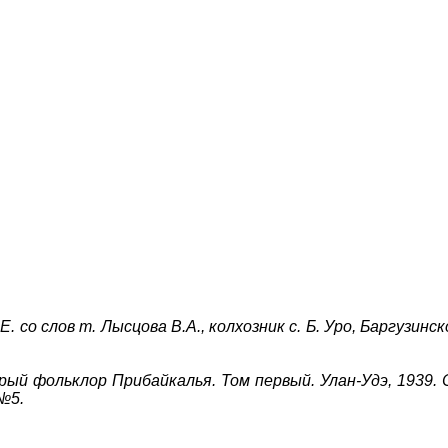
. со слов т. Лысцова В.А., колхозник с. Б. Уро, Баргузинс
арый фольклор Прибайкалья. Том первый. Улан-Удэ, 1939. С
№5.