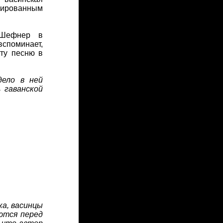
лированным
 Шефнер в
вспоминает,
эту песню в
дело в ней
 гаванской
ка, васинцы
ются перед