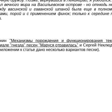
чную дружбу. Позже, вернувшись в Ленинград, я убедился
ал вечного мира на Васильевском острове - но отнюдь 
жду васинской и гаванской шпаной была еще в полном
ами, порой и с применением финок; только к середине
.
хнин
"Механизмы порождения и функционирования тек
иале "гнезда" песен "Маруся отравилась"
и Сергей Неклю
риложении к статье дано несколько вариантов песни).