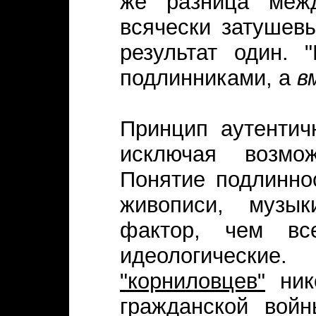
же разница межд
всячески затушев
результат один. 
подлинниками, а
в
Принцип аутентич
исключая возмож
Понятие подлинно
живописи, музык
фактор, чем вс
идеологические
"корниловцев"
нико
гражданской вой