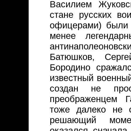
Василием Жуковс
стане русских во
офицерами) были 
менее легендар
антинаполеоновс
Батюшков, Серг
Бородино сражал
известный военны
создан не про
преображенцем Г
тоже далеко не 
решающий момен
оказался сначала