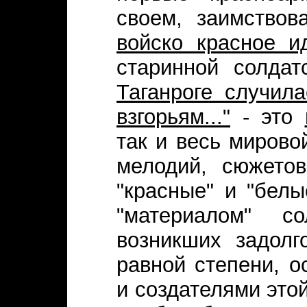
своем, заимство
войско красное иде
старинной солда
Таганроге случила
взгорьям..."
- это
так и весь мирово
мелодий, сюжето
"красные" и "бел
"материалом" с
возникших задолг
равной степени, о
и создателями это