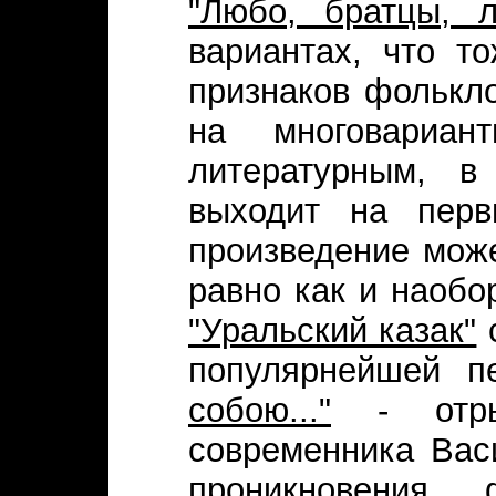
"Любо, братцы, лю
вариантах, что т
признаков фолькл
на многовариант
литературным, в
выходит на перв
произведение мож
равно как и наобо
"Уральский казак"
с
популярнейшей 
собою..."
- отрыв
современника Вас
проникновения