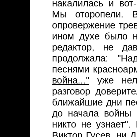
накалилась и вот
Мы оторопели. В
опровержение трев
ином духе было н
редактор, не да
продолжала: "На
песнями красноар
война..."
уже нель
разговор доверит
ближайшие дни пе
до начала войны 
никто не узнает".
Виктор Гусев, ни 