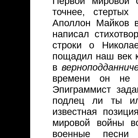
Первой мировой о
точнее, стертых 
Аполлон Майков 
написал стихотво
строки о Никола
пощадил наш век к
в
верноподданнич
времени он не
Эпиграммист зада
подлец ли ты ил
известная позици
мировой войны в
военные песни 