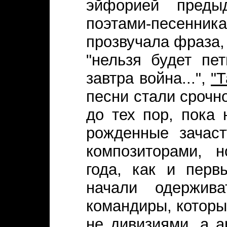
эйфорией преды
поэтами-песен
прозвучала фраза,
"нельзя будет пе
завтра война...",
"Т
песни стали срочн
до тех пор, пока
рожденные зачас
композиторами, 
года, как и пер
начали одержи
командиры, которы
не дивизиями, а а