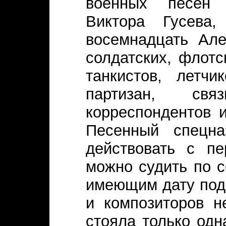
военных песен Л
Виктора Гусева,
восемнадцать Ал
солдатских, флотс
танкистов, летчи
партизан, свя
корреспондентов 
Песенный спецна
действовать с п
можно судить по 
имеющим дату подп
и композиторов н
стояла только одн