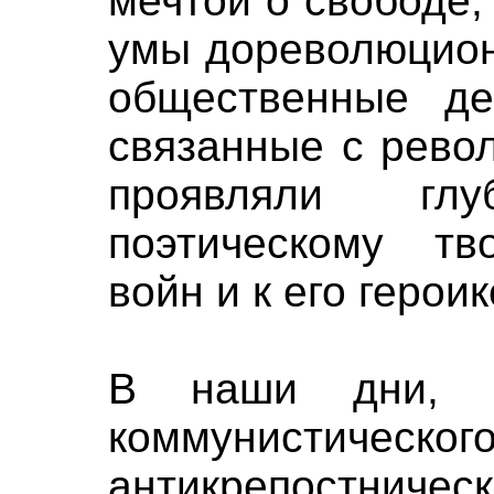
мечтой о свободе,
умы дореволюцион
общественные де
связанные с рево
проявляли гл
поэтическому тво
войн и к его героик
В наши дни, в
коммунистическ
антикрепостн