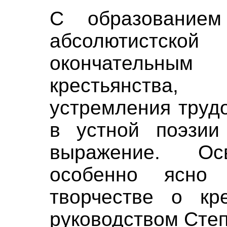
С образованием
абсолютистс
окончательны
крестьянства
устремления труд
в устной поэзии
выражение. Ос
особенно ясно
творчестве о кр
руководством Степ