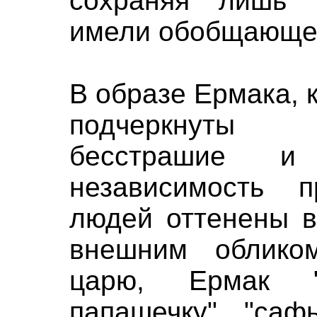
сохраняя лишь 
имели обобщающее
В образе Ермака, к
подчеркнуты с
бесстрашие 
независимость п
людей оттенены в
внешним облико
царю, Ермак 
папашечку", "саф